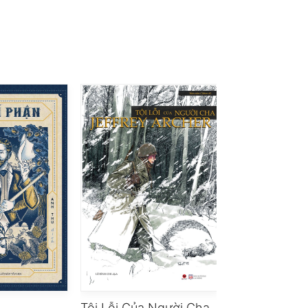
Tội Lỗi Của Người Cha