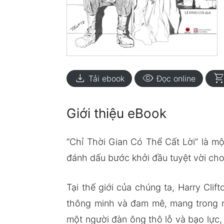
download
visibility
shopping_ca
Tải ebook
Đọc online
Giới thiệu eBook
“Chỉ Thời Gian Có Thể Cất Lời” là mộ
đánh dấu bước khởi đầu tuyệt vời cho 
Tại thế giới của chúng ta, Harry Clif
thông minh và đam mê, mang trong mì
một người đàn ông thô lỗ và bạo lực,