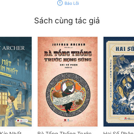
report
Báo Lỗi
Sách cùng tác giả
 Kín Nhất
Bà Tổng Thống Trước Họng Súng
Hai Số Phận