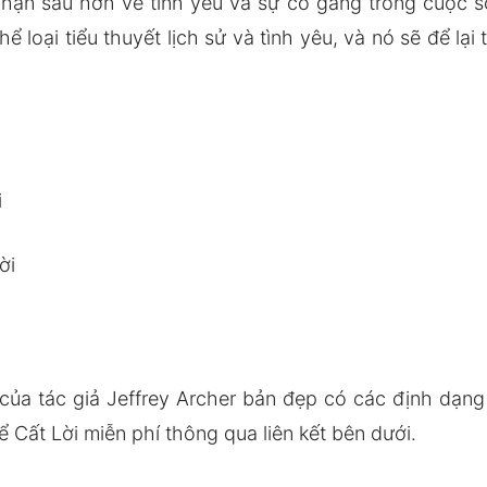
nhận sâu hơn về tình yêu và sự cố gắng trong cuộc 
hể loại tiểu thuyết lịch sử và tình yêu, và nó sẽ để lạ
i
ời
 của tác giả Jeffrey Archer bản đẹp có các định dạ
 Cất Lời miễn phí thông qua liên kết bên dưới.