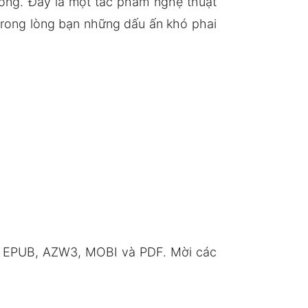
sống. Đây là một tác phẩm nghệ thuật
i trong lòng bạn những dấu ấn khó phai
ng EPUB, AZW3, MOBI và PDF. Mời các