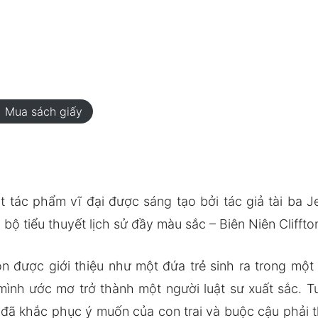
rt
Mua sách giấy
t tác phẩm vĩ đại được sáng tạo bởi tác giả tài ba 
bộ tiểu thuyết lịch sử đầy màu sắc – Biên Niên Cliffto
ton được giới thiệu như một đứa trẻ sinh ra trong mộ
nh ước mơ trở thành một người luật sư xuất sắc. Tuy 
 đã khắc phục ý muốn của con trai và buộc cậu phải 