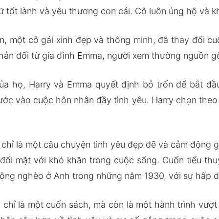
ữ tốt lành và yêu thương con cái. Cô luôn ủng hộ và k
, một cô gái xinh đẹp và thông minh, đã thay đổi cu
phản đối từ gia đình Emma, người xem thường nguồn g
ủa họ, Harry và Emma quyết định bỏ trốn để bắt đ
ớc vào cuộc hôn nhân đầy tình yêu. Harry chọn theo 
 chỉ là một câu chuyện tình yêu đẹp đẽ và cảm động 
đối mặt với khó khăn trong cuộc sống. Cuốn tiểu thuy
ộng nghèo ở Anh trong những năm 1930, với sự hấp dẫ
 chỉ là một cuốn sách, mà còn là một hành trình vượt 