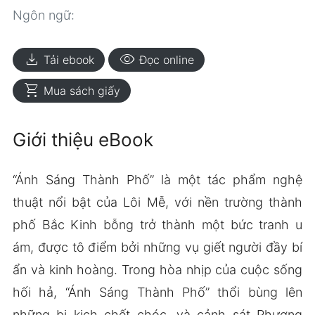
Ngôn ngữ:
download
visibility
Tải ebook
Đọc online
shopping_cart
Mua sách giấy
Giới thiệu eBook
“Ánh Sáng Thành Phố” là một tác phẩm nghệ
thuật nổi bật của Lôi Mễ, với nền trường thành
phố Bắc Kinh bỗng trở thành một bức tranh u
ám, được tô điểm bởi những vụ giết người đầy bí
ẩn và kinh hoàng. Trong hòa nhịp của cuộc sống
hối hả, “Ánh Sáng Thành Phố” thổi bùng lên
những bi kịch chết chóc, và cảnh sát Phương