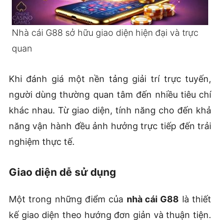
Nhà cái G88 sở hữu giao diện hiện đại và trực
quan
Khi đánh giá một nền tảng giải trí trực tuyến,
người dùng thường quan tâm đến nhiều tiêu chí
khác nhau. Từ giao diện, tính năng cho đến khả
năng vận hành đều ảnh hưởng trực tiếp đến trải
nghiệm thực tế.
Giao diện dễ sử dụng
Một trong những điểm của
nhà cái G88
là thiết
kế giao diện theo hướng đơn giản và thuận tiện.