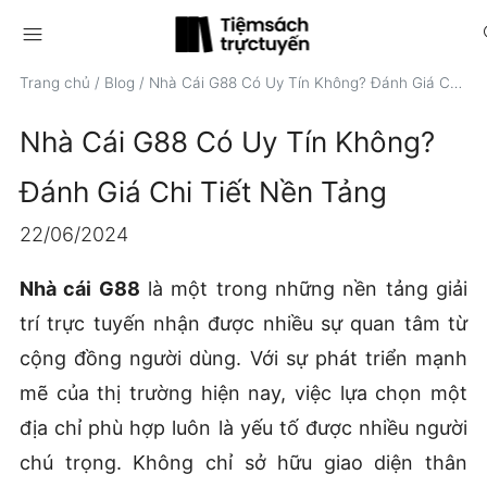
menu
s
Trang chủ
/
Blog
/
Nhà Cái G88 Có Uy Tín Không? Đánh Giá Chi Tiết Nền Tảng
Nhà Cái G88 Có Uy Tín Không?
Đánh Giá Chi Tiết Nền Tảng
22/06/2024
Nhà cái G88
là một trong những nền tảng giải
trí trực tuyến nhận được nhiều sự quan tâm từ
cộng đồng người dùng. Với sự phát triển mạnh
mẽ của thị trường hiện nay, việc lựa chọn một
địa chỉ phù hợp luôn là yếu tố được nhiều người
chú trọng. Không chỉ sở hữu giao diện thân