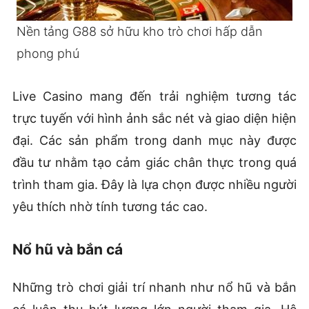
Nền tảng G88 sở hữu kho trò chơi hấp dẫn
phong phú
Live Casino mang đến trải nghiệm tương tác
trực tuyến với hình ảnh sắc nét và giao diện hiện
đại. Các sản phẩm trong danh mục này được
đầu tư nhằm tạo cảm giác chân thực trong quá
trình tham gia. Đây là lựa chọn được nhiều người
yêu thích nhờ tính tương tác cao.
Nổ hũ và bắn cá
Những trò chơi giải trí nhanh như nổ hũ và bắn