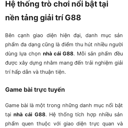
Hệ thống trò chơi nổi bật tại
nền tảng giải trí G88
Bên cạnh giao diện hiện đại, danh mục sản
phẩm đa dạng cũng là điểm thu hút nhiều người
dùng lựa chọn
nhà cái G88
. Mỗi sản phẩm đều
được xây dựng nhằm mang đến trải nghiệm giải
trí hấp dẫn và thuận tiện.
Game bài trực tuyến
Game bài là một trong những danh mục nổi bật
tại
nhà cái G88
. Hệ thống tích hợp nhiều sản
phẩm quen thuộc với giao diện trực quan và