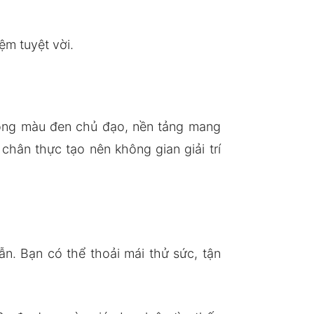
ệm tuyệt vời.
 tông màu đen chủ đạo, nền tảng mang
hân thực tạo nên không gian giải trí
. Bạn có thể thoải mái thử sức, tận