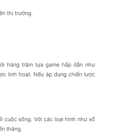
n thị trường.
 Với hàng trăm tựa game hấp dẫn như
ược linh hoạt. Nếu áp dụng chiến lược
i cuộc sống. Với các loại hình như xổ
ến thắng.