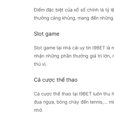
Điểm đặc biệt của xổ số chính là tỷ l
thưởng càng khủng, mang đến những t
Slot game
Slot game tại nhà cái uy tín I9BET là 
nhận những phần thưởng giá trị lớn,
thú vị.
Cá cược thể thao
Cá cược thể thao tại I9BET luôn thu 
đua ngựa, bóng chày đến tennis,… mỗi 
nhớ.