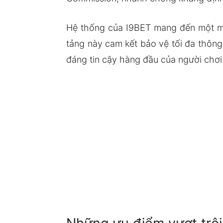
Hệ thống của I9BET mang đến một môi
tảng này cam kết bảo vệ tối đa thông 
đáng tin cậy hàng đầu của người chơi