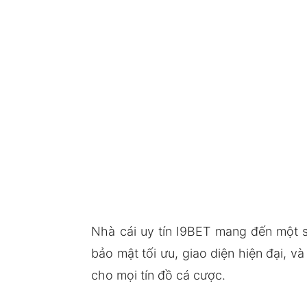
Nhà cái uy tín I9BET mang đến một 
bảo mật tối ưu, giao diện hiện đại, v
cho mọi tín đồ cá cược.