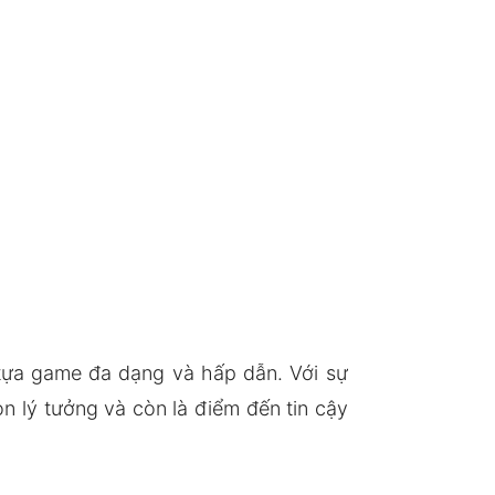
tựa game đa dạng và hấp dẫn. Với sự
ọn lý tưởng và còn là điểm đến tin cậy