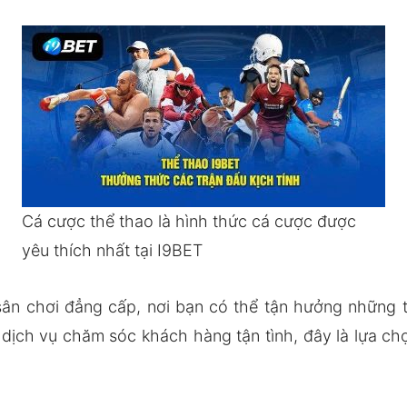
Cá cược thể thao là hình thức cá cược được
yêu thích nhất tại I9BET
sân chơi đẳng cấp, nơi bạn có thể tận hưởng những 
à dịch vụ chăm sóc khách hàng tận tình, đây là lựa ch