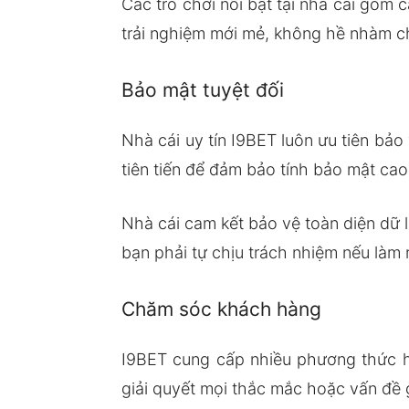
Các trò chơi nổi bật tại nhà cái gồm 
trải nghiệm mới mẻ, không hề nhàm c
Bảo mật tuyệt đối
Nhà cái uy tín I9BET luôn ưu tiên bảo
tiên tiến để đảm bảo tính bảo mật cao
Nhà cái cam kết bảo vệ toàn diện dữ l
bạn phải tự chịu trách nhiệm nếu làm r
Chăm sóc khách hàng
I9BET cung cấp nhiều phương thức hỗ
giải quyết mọi thắc mắc hoặc vấn đề 