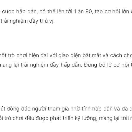
ệ cược hấp dẫn, có thể lên tới 1 ăn 90, tạo cơ hội l
rải nghiệm đầy thú vị.
một trò chơi hiện đại với giao diện bắt mắt và cách ch
 mang lại trải nghiệm đầy hấp dẫn. Đừng bỏ lỡ cơ hội
hút đông đảo người tham gia nhờ tính hấp dẫn và đa 
trò chơi đều được phát triển kỹ lưỡng, mang lại trải 