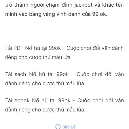
trở thành người chạm đỉnh jackpot và khắc tên
mình vào bảng vàng vinh danh của 99 ok.
Tải PDF Nổ hũ tại 99ok – Cuộc chơi đổi vận dành
riêng cho cược thủ máu lửa
Tải sách Nổ hũ tại 99ok – Cuộc chơi đổi vận
dành riêng cho cược thủ máu lửa
Tải ebook Nổ hũ tại 99ok – Cuộc chơi đổi vận
dành riêng cho cược thủ máu lửa
report
Báo Lỗi