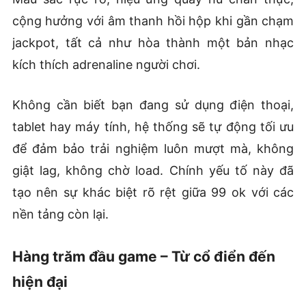
cộng hưởng với âm thanh hồi hộp khi gần chạm
jackpot, tất cả như hòa thành một bản nhạc
kích thích adrenaline người chơi.
Không cần biết bạn đang sử dụng điện thoại,
tablet hay máy tính, hệ thống sẽ tự động tối ưu
để đảm bảo trải nghiệm luôn mượt mà, không
giật lag, không chờ load. Chính yếu tố này đã
tạo nên sự khác biệt rõ rệt giữa 99 ok với các
nền tảng còn lại.
Hàng trăm đầu game – Từ cổ điển đến
hiện đại