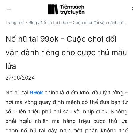
menu
s
Trang chủ
/
Blog
/
Nổ hũ tại 99ok – Cuộc chơi đổi vận dành riêng cho cược thủ máu lửa
Nổ hũ tại 99ok – Cuộc chơi đổi
vận dành riêng cho cược thủ máu
lửa
27/06/2024
Nổ hũ tại
99ok
chính là điểm khởi đầu lý tưởng –
nơi mà vòng quay định mệnh có thể đưa bạn từ
số 0 lên triệu phú chỉ sau vài nhịp click. Không
phải ngẫu nhiên mà hàng triệu cược thủ lựa
chọn nổ hũ tại đây như một phần không thể