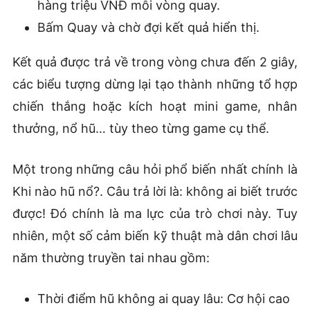
hàng triệu VNĐ mỗi vòng quay.
Bấm Quay và chờ đợi kết quả hiển thị.
Kết quả được trả về trong vòng chưa đến 2 giây,
các biểu tượng dừng lại tạo thành những tổ hợp
chiến thắng hoặc kích hoạt mini game, nhân
thưởng, nổ hũ… tùy theo từng game cụ thể.
Một trong những câu hỏi phổ biến nhất chính là
Khi nào hũ nổ?. Câu trả lời là: không ai biết trước
được! Đó chính là ma lực của trò chơi này. Tuy
nhiên, một số cảm biến kỹ thuật mà dân chơi lâu
năm thường truyền tai nhau gồm:
Thời điểm hũ không ai quay lâu: Cơ hội cao