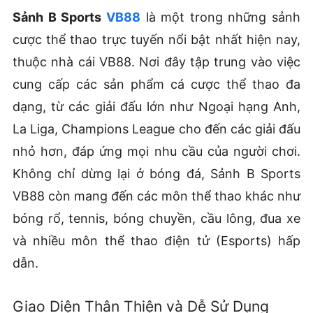
Sảnh B Sports
VB88
là một trong những sảnh
cược thể thao trực tuyến nổi bật nhất hiện nay,
thuộc nhà cái VB88. Nơi đây tập trung vào việc
cung cấp các sản phẩm cá cược thể thao đa
dạng, từ các giải đấu lớn như Ngoại hạng Anh,
La Liga, Champions League cho đến các giải đấu
nhỏ hơn, đáp ứng mọi nhu cầu của người chơi.
Không chỉ dừng lại ở bóng đá, Sảnh B Sports
VB88 còn mang đến các môn thể thao khác như
bóng rổ, tennis, bóng chuyền, cầu lông, đua xe
và nhiều môn thể thao điện tử (Esports) hấp
dẫn.
Giao Diện Thân Thiện và Dễ Sử Dụng