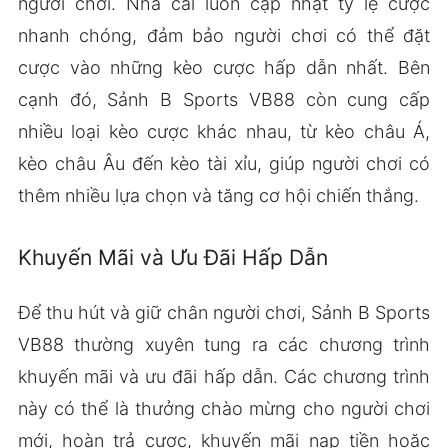
người chơi. Nhà cái luôn cập nhật tỷ lệ cược
nhanh chóng, đảm bảo người chơi có thể đặt
cược vào những kèo cược hấp dẫn nhất. Bên
cạnh đó, Sảnh B Sports VB88 còn cung cấp
nhiều loại kèo cược khác nhau, từ kèo châu Á,
kèo châu Âu đến kèo tài xỉu, giúp người chơi có
thêm nhiều lựa chọn và tăng cơ hội chiến thắng.
Khuyến Mãi và Ưu Đãi Hấp Dẫn
Để thu hút và giữ chân người chơi, Sảnh B Sports
VB88 thường xuyên tung ra các chương trình
khuyến mãi và ưu đãi hấp dẫn. Các chương trình
này có thể là thưởng chào mừng cho người chơi
mới, hoàn trả cược, khuyến mãi nạp tiền hoặc