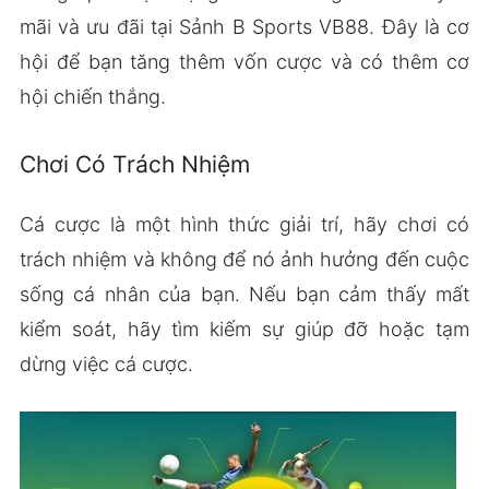
mãi và ưu đãi tại Sảnh B Sports VB88. Đây là cơ
hội để bạn tăng thêm vốn cược và có thêm cơ
hội chiến thắng.
Chơi Có Trách Nhiệm
Cá cược là một hình thức giải trí, hãy chơi có
trách nhiệm và không để nó ảnh hưởng đến cuộc
sống cá nhân của bạn. Nếu bạn cảm thấy mất
kiểm soát, hãy tìm kiếm sự giúp đỡ hoặc tạm
dừng việc cá cược.