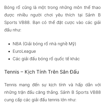
Bóng rổ cũng là một trong những môn thể thao
được nhiều người chơi yêu thích tại Sảnh B
Sports VB88. Bạn có thể đặt cược vào các giải
đấu như:
NBA (Giải bóng rổ nhà nghề Mỹ)
EuroLeague
Các giải đấu bóng rổ quốc tế khác
Tennis – Kịch Tính Trên Sân Đấu
Tennis mang đến sự kịch tính và hấp dẫn với
những trận đấu căng thẳng. Sảnh B Sports VB88
cung cấp các giải đấu tennis lớn như: