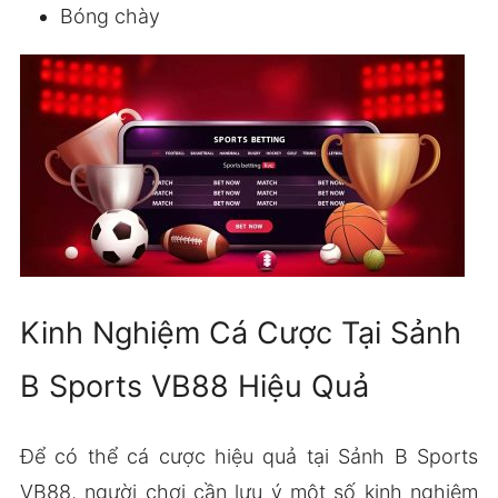
Bóng chày
Kinh Nghiệm Cá Cược Tại Sảnh
B Sports VB88 Hiệu Quả
Để có thể cá cược hiệu quả tại Sảnh B Sports
VB88, người chơi cần lưu ý một số kinh nghiệm