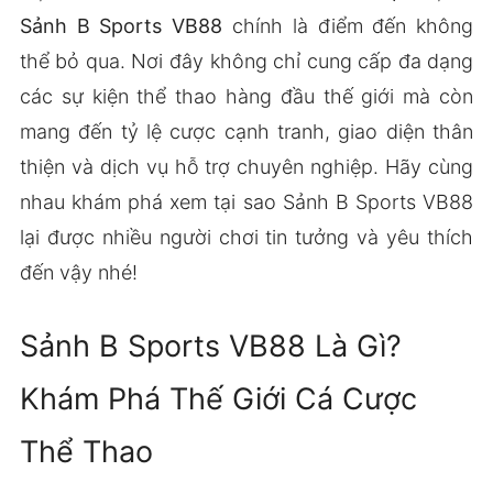
Sảnh B Sports VB88
chính là điểm đến không
thể bỏ qua. Nơi đây không chỉ cung cấp đa dạng
các sự kiện thể thao hàng đầu thế giới mà còn
mang đến tỷ lệ cược cạnh tranh, giao diện thân
thiện và dịch vụ hỗ trợ chuyên nghiệp. Hãy cùng
nhau khám phá xem tại sao Sảnh B Sports VB88
lại được nhiều người chơi tin tưởng và yêu thích
đến vậy nhé!
Sảnh B Sports VB88 Là Gì?
Khám Phá Thế Giới Cá Cược
Thể Thao