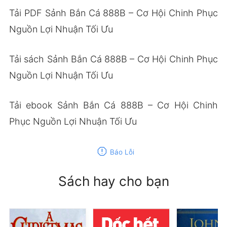
Tải PDF Sảnh Bắn Cá 888B – Cơ Hội Chinh Phục
Nguồn Lợi Nhuận Tối Ưu
Tải sách Sảnh Bắn Cá 888B – Cơ Hội Chinh Phục
Nguồn Lợi Nhuận Tối Ưu
Tải ebook Sảnh Bắn Cá 888B – Cơ Hội Chinh
Phục Nguồn Lợi Nhuận Tối Ưu
report
Báo Lỗi
Sách hay cho bạn