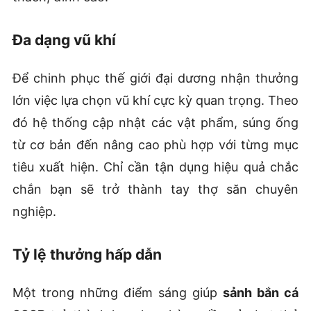
Đa dạng vũ khí
Để chinh phục thế giới đại dương nhận thưởng
lớn việc lựa chọn vũ khí cực kỳ quan trọng. Theo
đó hệ thống cập nhật các vật phẩm, súng ống
từ cơ bản đến nâng cao phù hợp với từng mục
tiêu xuất hiện. Chỉ cần tận dụng hiệu quả chắc
chắn bạn sẽ trở thành tay thợ săn chuyên
nghiệp.
Tỷ lệ thưởng hấp dẫn
Một trong những điểm sáng giúp
sảnh bắn cá