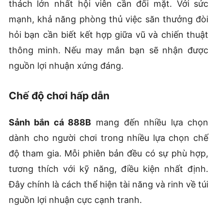
thách lớn nhất hội viên cần đối mặt. Với sức
mạnh, khả năng phòng thủ việc săn thưởng đòi
hỏi bạn cần biết kết hợp giữa vũ và chiến thuật
thông minh. Nếu may mắn bạn sẽ nhận được
nguồn lợi nhuận xứng đáng.
Chế độ chơi hấp dẫn
Sảnh bắn cá 888B
mang đến nhiều lựa chọn
dành cho người chơi trong nhiều lựa chọn chế
độ tham gia. Mỗi phiên bản đều có sự phù hợp,
tương thích với kỹ năng, điều kiện nhất định.
Đây chính là cách thể hiện tài năng và rinh về túi
nguồn lợi nhuận cực cạnh tranh.