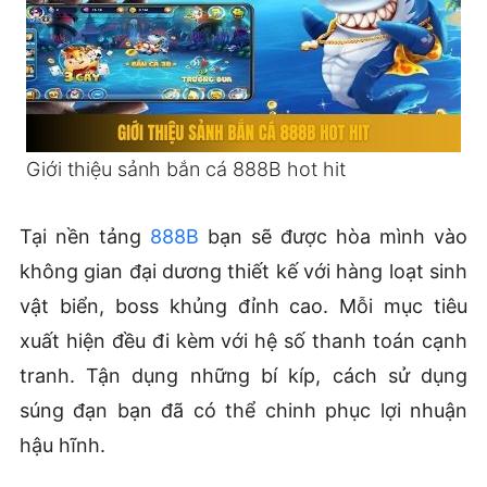
Giới thiệu sảnh bắn cá 888B hot hit
Tại nền tảng
888B
bạn sẽ được hòa mình vào
không gian đại dương thiết kế với hàng loạt sinh
vật biển, boss khủng đỉnh cao. Mỗi mục tiêu
xuất hiện đều đi kèm với hệ số thanh toán cạnh
tranh. Tận dụng những bí kíp, cách sử dụng
súng đạn bạn đã có thể chinh phục lợi nhuận
hậu hĩnh.