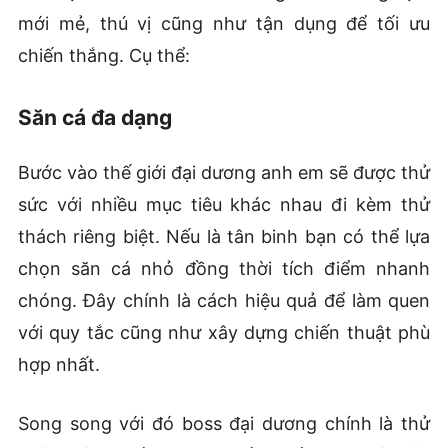
mới mẻ, thú vị cũng như tận dụng để tối ưu
chiến thắng. Cụ thể:
Săn cá đa dạng
Bước vào thế giới đại dương anh em sẽ được thử
sức với nhiều mục tiêu khác nhau đi kèm thử
thách riêng biệt. Nếu là tân binh bạn có thể lựa
chọn săn cá nhỏ đồng thời tích điểm nhanh
chóng. Đây chính là cách hiệu quả để làm quen
với quy tắc cũng như xây dựng chiến thuật phù
hợp nhất.
Song song với đó boss đại dương chính là thử