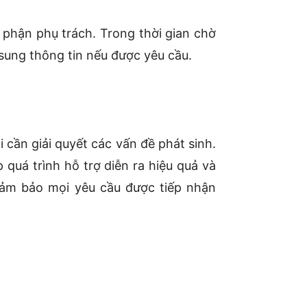
 phận phụ trách. Trong thời gian chờ
 sung thông tin nếu được yêu cầu.
cần giải quyết các vấn đề phát sinh.
quá trình hỗ trợ diễn ra hiệu quả và
đảm bảo mọi yêu cầu được tiếp nhận