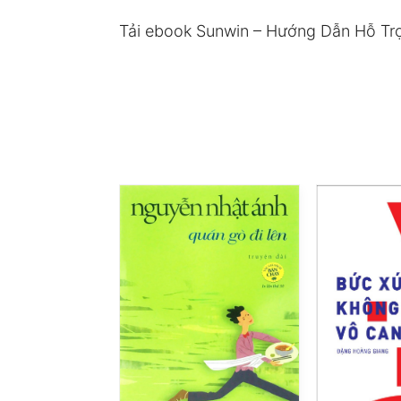
Tải ebook Sunwin – Hướng Dẫn Hỗ Trợ