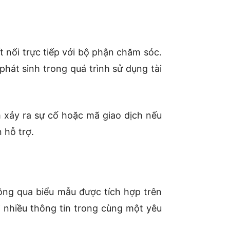
 nối trực tiếp với bộ phận chăm sóc.
hát sinh trong quá trình sử dụng tài
m xảy ra sự cố hoặc mã giao dịch nếu
 hỗ trợ.
hông qua biểu mẫu được tích hợp trên
ửi nhiều thông tin trong cùng một yêu