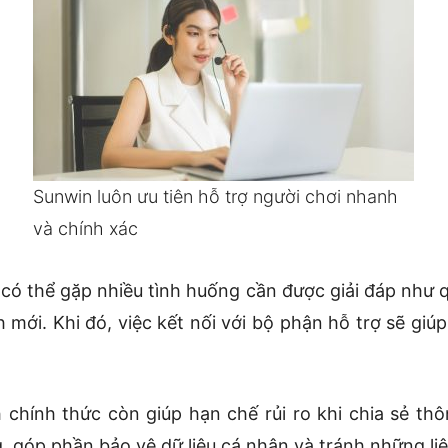
Sunwin luôn ưu tiên hỗ trợ người chơi nhanh
và chính xác
 có thể gặp nhiều tình huống cần được giải đáp như 
 mới. Khi đó, việc kết nối với bộ phận hỗ trợ sẽ gi
chính thức còn giúp hạn chế rủi ro khi chia sẻ th
, góp phần bảo vệ dữ liệu cá nhân và tránh những liê