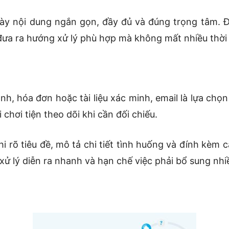
 bày nội dung ngắn gọn, đầy đủ và đúng trọng tâm. 
ưa ra hướng xử lý phù hợp mà không mất nhiều thời 
nh, hóa đơn hoặc tài liệu xác minh, email là lựa chọ
 chơi tiện theo dõi khi cần đối chiếu.
hi rõ tiêu đề, mô tả chi tiết tình huống và đính kèm 
xử lý diễn ra nhanh và hạn chế việc phải bổ sung nhiề