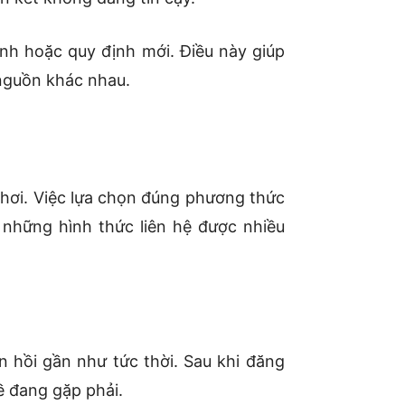
ình hoặc quy định mới. Điều này giúp
 nguồn khác nhau.
hơi. Việc lựa chọn đúng phương thức
là những hình thức liên hệ được nhiều
 hồi gần như tức thời. Sau khi đăng
ề đang gặp phải.