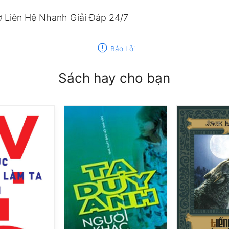
 Liên Hệ Nhanh Giải Đáp 24/7
report
Báo Lỗi
Sách hay cho bạn