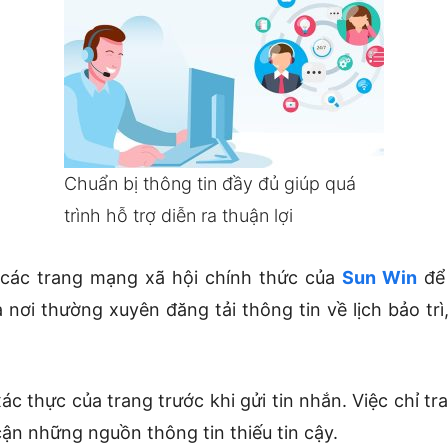
Chuẩn bị thông tin đầy đủ giúp quá
trình hỗ trợ diễn ra thuận lợi
 các trang mạng xã hội chính thức của
Sun Win
để 
 nơi thường xuyên đăng tải thông tin về lịch bảo tr
ác thực của trang trước khi gửi tin nhắn. Việc chỉ t
cận những nguồn thông tin thiếu tin cậy.