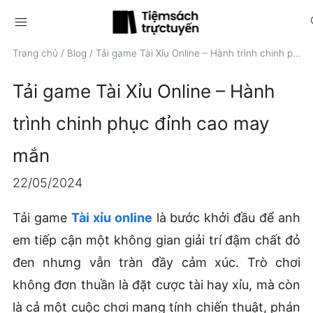
menu
s
Trang chủ
/
Blog
/
Tải game Tài Xỉu Online – Hành trình chinh phục đỉnh cao may mắn
Tải game Tài Xỉu Online – Hành
trình chinh phục đỉnh cao may
mắn
22/05/2024
Tải game
Tài xỉu online
là bước khởi đầu để anh
em tiếp cận một không gian giải trí đậm chất đỏ
đen nhưng vẫn tràn đầy cảm xúc. Trò chơi
không đơn thuần là đặt cược tài hay xỉu, mà còn
là cả một cuộc chơi mang tính chiến thuật, phán