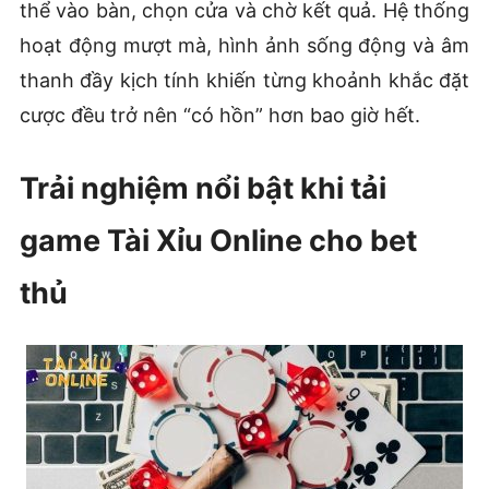
thể vào bàn, chọn cửa và chờ kết quả. Hệ thống
hoạt động mượt mà, hình ảnh sống động và âm
thanh đầy kịch tính khiến từng khoảnh khắc đặt
cược đều trở nên “có hồn” hơn bao giờ hết.
Trải nghiệm nổi bật khi tải
game Tài Xỉu Online cho bet
thủ