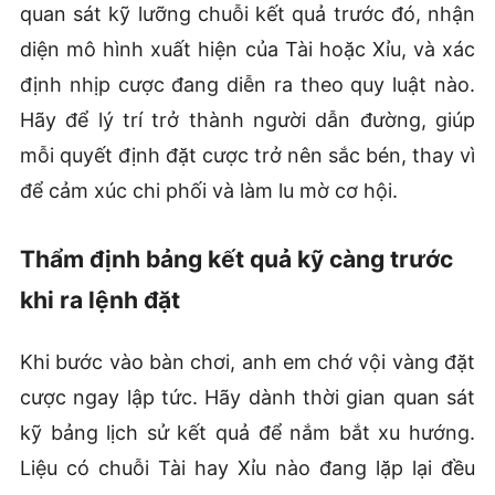
quan sát kỹ lưỡng chuỗi kết quả trước đó, nhận
diện mô hình xuất hiện của Tài hoặc Xỉu, và xác
định nhịp cược đang diễn ra theo quy luật nào.
Hãy để lý trí trở thành người dẫn đường, giúp
mỗi quyết định đặt cược trở nên sắc bén, thay vì
để cảm xúc chi phối và làm lu mờ cơ hội.
Thẩm định bảng kết quả kỹ càng trước
khi ra lệnh đặt
Khi bước vào bàn chơi, anh em chớ vội vàng đặt
cược ngay lập tức. Hãy dành thời gian quan sát
kỹ bảng lịch sử kết quả để nắm bắt xu hướng.
Liệu có chuỗi Tài hay Xỉu nào đang lặp lại đều