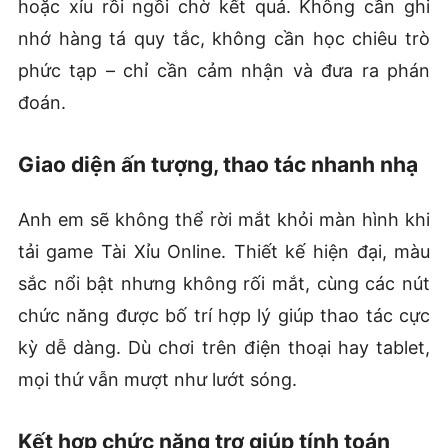
hoặc xỉu rồi ngồi chờ kết quả. Không cần ghi
nhớ hàng tá quy tắc, không cần học chiêu trò
phức tạp – chỉ cần cảm nhận và đưa ra phán
đoán.
Giao diện ấn tượng, thao tác nhanh nhạ
Anh em sẽ không thể rời mắt khỏi màn hình khi
tải game Tài Xỉu Online. Thiết kế hiện đại, màu
sắc nổi bật nhưng không rối mắt, cùng các nút
chức năng được bố trí hợp lý giúp thao tác cực
kỳ dễ dàng. Dù chơi trên điện thoại hay tablet,
mọi thứ vẫn mượt như lướt sóng.
Kết hợp chức năng trợ giúp tính toán