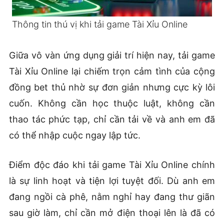
Thông tin thú vị khi tải game Tài Xỉu Online
Giữa vô vàn ứng dụng giải trí hiện nay, tải game
Tài Xỉu Online lại chiếm trọn cảm tình của cộng
đồng bet thủ nhờ sự đơn giản nhưng cực kỳ lôi
cuốn. Không cần học thuộc luật, không cần
thao tác phức tạp, chỉ cần tải về và anh em đã
có thể nhập cuộc ngay lập tức.
Điểm độc đáo khi tải game Tài Xỉu Online chính
là sự linh hoạt và tiện lợi tuyệt đối. Dù anh em
đang ngồi cà phê, nằm nghỉ hay đang thư giãn
sau giờ làm, chỉ cần mở điện thoại lên là đã có