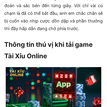
đoán và sắc bén đến từng giây. Với chỉ vài cú
chạm là đã có thể bắt đầu, anh em chắc chắn sẽ
bị cuốn vào nhịp cược dồn dập và phần thưởng
thì đầy hấp dẫn đang chờ phía trước.
Thông tin thú vị khi tải game
Tài Xỉu Online