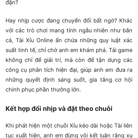
đặn?
Hay nhịp cược đang chuyển đổi bất ngờ? Khác
với các trò chơi mang tính ngẫu nhiên như bắn
cá, Tài Xỉu Online ẩn chứa những quy luật xác
suất tinh tế, chỉ chờ anh em khám phá. Tải game
không chỉ để giải trí, mà còn để tận dụng các
công cụ phân tích hiện đại, giúp anh em đưa ra
những quyết định sáng suốt, gia tăng cơ hội
chinh phục phần thưởng lớn.
Kết hợp đổi nhịp và đặt theo chuỗi
Khi phát hiện một chuỗi Xỉu kéo dài hoặc Tài liên
tục xuất hiện, anh em đừng vội kết luận rằng xu