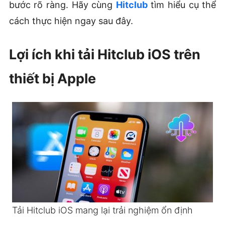
bước rõ ràng. Hãy cùng
Hitclub
tìm hiểu cụ thể
cách thực hiện ngay sau đây.
Lợi ích khi tải Hitclub iOS trên
thiết bị Apple
Tải Hitclub iOS mang lại trải nghiệm ổn định