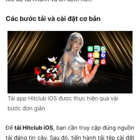
Các bước tải và cài đặt cơ bản
Tải app Hitclub iOS được thực hiện qua vài
bước đơn giản
Để
tải Hitclub iOS
, bạn cần truy cập đúng nguồn
tải đáng tin cậy. Sau đó, tiến hành tải tệp cài đặt