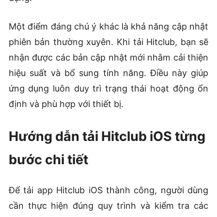
Một điểm đáng chú ý khác là khả năng cập nhật
phiên bản thường xuyên. Khi tải Hitclub, bạn sẽ
nhận được các bản cập nhật mới nhằm cải thiện
hiệu suất và bổ sung tính năng. Điều này giúp
ứng dụng luôn duy trì trạng thái hoạt động ổn
định và phù hợp với thiết bị.
Hướng dẫn tải Hitclub iOS từng
bước chi tiết
Để tải app Hitclub iOS thành công, người dùng
cần thực hiện đúng quy trình và kiểm tra các