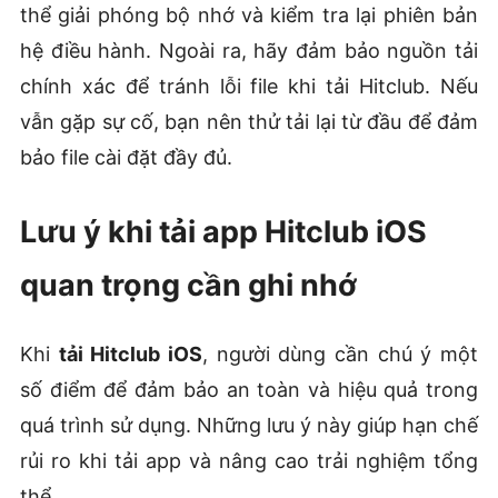
thể giải phóng bộ nhớ và kiểm tra lại phiên bản
hệ điều hành. Ngoài ra, hãy đảm bảo nguồn tải
chính xác để tránh lỗi file khi tải Hitclub. Nếu
vẫn gặp sự cố, bạn nên thử tải lại từ đầu để đảm
bảo file cài đặt đầy đủ.
Lưu ý khi tải app Hitclub iOS
quan trọng cần ghi nhớ
Khi
tải Hitclub iOS
, người dùng cần chú ý một
số điểm để đảm bảo an toàn và hiệu quả trong
quá trình sử dụng. Những lưu ý này giúp hạn chế
rủi ro khi tải app và nâng cao trải nghiệm tổng
thể.