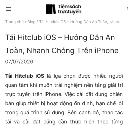
menu
s
Trang chủ
/
Blog
/
Tải Hitclub iOS – Hướng Dẫn An Toàn, Nhanh Chóng Trên iPhone
Tải Hitclub iOS – Hướng Dẫn An
Toàn, Nhanh Chóng Trên iPhone
07/07/2026
Tải Hitclub iOS
là lựa chọn được nhiều người
quan tâm khi muốn trải nghiệm nền tảng giải trí
trực tuyến trên iPhone. Việc cài đặt đúng phiên
bản giúp thiết bị hoạt động ổn định, hạn chế lỗi
trong quá trình sử dụng. Bên cạnh đó, thao tác
tải và cài đặt cũng cần thực hiện theo từng