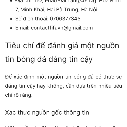
Địa chỉ: 157, Pháo Đài Láng/46 Ng. Hòa Bình
7, Minh Khai, Hai Bà Trưng, Hà Nội
Số điện thoại: 0706377345
Email:
contactfifavn@gmail.com
Tiêu chí để đánh giá một nguồn
tin bóng đá đáng tin cậy
Để xác định một nguồn tin bóng đá có thực sự
đáng tin cậy hay không, cần dựa trên nhiều tiêu
chí rõ ràng.
Xác thực nguồn gốc thông tin