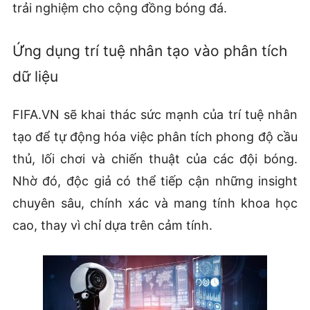
trải nghiệm cho cộng đồng bóng đá.
Ứng dụng trí tuệ nhân tạo vào phân tích
dữ liệu
FIFA.VN sẽ khai thác sức mạnh của trí tuệ nhân
tạo để tự động hóa việc phân tích phong độ cầu
thủ, lối chơi và chiến thuật của các đội bóng.
Nhờ đó, độc giả có thể tiếp cận những insight
chuyên sâu, chính xác và mang tính khoa học
cao, thay vì chỉ dựa trên cảm tính.