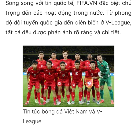
Song song với tin quốc tế, FIFA.VN đặc biệt chú
trọng đến các hoạt động trong nước. Từ phong
độ đội tuyển quốc gia đến diễn biến ở V-League,
tất cả đều được phản ánh rõ ràng và chi tiết.
Tin tức bóng đá Việt Nam và V-
League