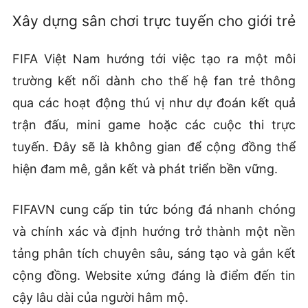
Xây dựng sân chơi trực tuyến cho giới trẻ
FIFA Việt Nam hướng tới việc tạo ra một môi
trường kết nối dành cho thế hệ fan trẻ thông
qua các hoạt động thú vị như dự đoán kết quả
trận đấu, mini game hoặc các cuộc thi trực
tuyến. Đây sẽ là không gian để cộng đồng thể
hiện đam mê, gắn kết và phát triển bền vững.
FIFAVN cung cấp tin tức bóng đá nhanh chóng
và chính xác và định hướng trở thành một nền
tảng phân tích chuyên sâu, sáng tạo và gắn kết
cộng đồng. Website xứng đáng là điểm đến tin
cậy lâu dài của người hâm mộ.