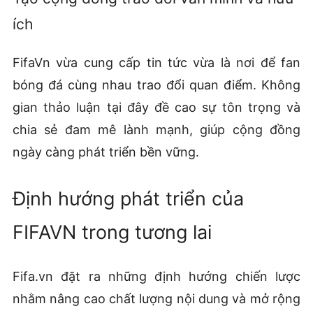
ích
FifaVn vừa cung cấp tin tức vừa là nơi để fan
bóng đá cùng nhau trao đổi quan điểm. Không
gian thảo luận tại đây đề cao sự tôn trọng và
chia sẻ đam mê lành mạnh, giúp cộng đồng
ngày càng phát triển bền vững.
Định hướng phát triển của
FIFAVN trong tương lai
Fifa.vn đặt ra những định hướng chiến lược
nhằm nâng cao chất lượng nội dung và mở rộng