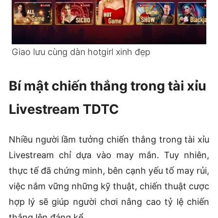
Giao lưu cùng dàn hotgirl xinh đẹp
Bí mật chiến thắng trong tài xỉu
Livestream TDTC
Nhiều người lầm tưởng chiến thắng trong tài xỉu
Livestream chỉ dựa vào may mắn. Tuy nhiên,
thực tế đã chứng minh, bên cạnh yếu tố may rủi,
việc nắm vững những kỹ thuật, chiến thuật cược
hợp lý sẽ giúp người chơi nâng cao tỷ lệ chiến
thắng lên đáng kể.