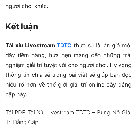
người chơi khác.
Kết luận
Tài xỉu Livestream
TDTC
thực sự là làn gió mới
đầy tiềm năng, hứa hẹn mang đến những trải
nghiệm giải trí tuyệt vời cho người chơi. Hy vọng
thông tin chia sẻ trong bài viết sẽ giúp bạn đọc
hiểu rõ hơn về thế giới giải trí online đầy đẳng
cấp này.
Tải PDF Tài Xỉu Livestream TDTC – Bùng Nổ Giải
Trí Đẳng Cấp