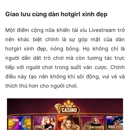
Giao lưu cùng dàn hotgirl xinh đẹp
Một điểm cộng nữa khiến tài xỉu Livestream trở
nên khác biệt chính là sự góp mặt của dàn
hotgirl xinh đẹp, nóng bỏng. Họ không chỉ là
người dẫn dắt trò chơi mà còn tương tác trực
tiếp với người chơi trong suốt ván cược. Chính
điều này tạo nên không khí sôi động, vui vẻ và
thích thú hơn cho người chơi.