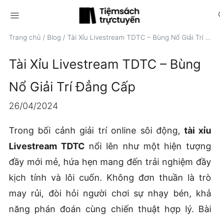
menu
s
Trang chủ
/
Blog
/
Tài Xỉu Livestream TDTC – Bùng Nổ Giải Trí Đẳng Cấp
Tài Xỉu Livestream TDTC – Bùng
Nổ Giải Trí Đẳng Cấp
26/04/2024
Trong bối cảnh giải trí online sôi động,
tài xỉu
Livestream TDTC
nổi lên như một hiện tượng
đầy mới mẻ, hứa hẹn mang đến trải nghiệm đầy
kịch tính và lôi cuốn. Không đơn thuần là trò
may rủi, đòi hỏi người chơi sự nhạy bén, khả
năng phán đoán cùng chiến thuật hợp lý. Bài