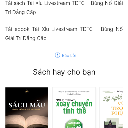
Tải sách Tài Xỉu Livestream TDTC – Bùng Nổ Giải
Trí Đẳng Cấp
Tải ebook Tài Xỉu Livestream TDTC – Bùng Nổ
Giải Trí Đẳng Cấp
report
Báo Lỗi
Sách hay cho bạn