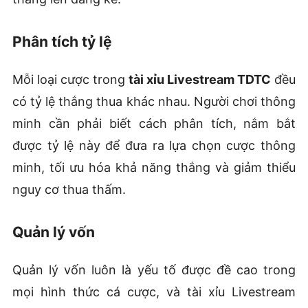
Phân tích tỷ lệ
Mỗi loại cược trong
tài xỉu Livestream TDTC
đều
có tỷ lệ thắng thua khác nhau. Người chơi thông
minh cần phải biết cách phân tích, nắm bắt
được tỷ lệ này để đưa ra lựa chọn cược thông
minh, tối ưu hóa khả năng thắng và giảm thiểu
nguy cơ thua thấm.
Quản lý vốn
Quản lý vốn luôn là yếu tố được đề cao trong
mọi hình thức cá cược, và tài xỉu Livestream