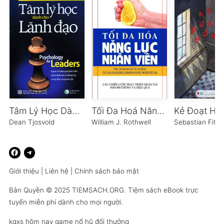
Tâm Lý Học Dành Cho Lãnh Đạo
Tối Đa Hoá Năng Lực Nhân Viên
Kẻ Đoạt Hồ
Dean Tjosvold
William J. Rothwell
Sebastian Fitze
Giới thiệu
|
Liên hệ
|
Chính sách bảo mật
Bản Quyền © 2025
TIEMSACH.ORG
. Tiệm sách eBook trực
tuyến miễn phí dành cho mọi người.
kqxs hôm nay
game nổ hũ đổi thưởng