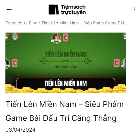
menu
s
Trang chủ
/
Blog
/
Tiến Lên Miền Nam – Siêu Phẩm Game Bài Đấu Trí Căng Thẳng
Tiến Lên Miền Nam – Siêu Phẩm
Game Bài Đấu Trí Căng Thẳng
03/04/2024