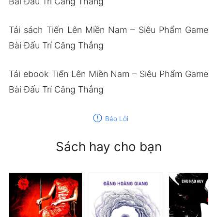
Bài Đấu Trí Căng Thẳng
Tải sách Tiến Lên Miền Nam – Siêu Phẩm Game
Bài Đấu Trí Căng Thẳng
Tải ebook Tiến Lên Miền Nam – Siêu Phẩm Game
Bài Đấu Trí Căng Thẳng
report
Báo Lỗi
Sách hay cho bạn