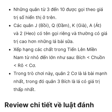
Những quân từ 3 đến 10 được gọi theo giá
trị số hiển thị ở trên.
Các quân J (Bồi), Q (Đầm), K (Già), A (Át)
và 2 (Heo) có tên gọi riêng và thường có giá
trị cao hơn những lá bài sữa.
Xếp hạng các chất trong Tiến Lên Miền
Nam từ nhỏ đến lớn như sau: Bích < Chuồn
< Rô < Cơ.
Trong trò chơi này, quân 2 Cơ là lá bài mạnh
nhất, trong đó quân 3 Bích là lá có giá trị
thấp nhất.
Review chi tiết về luật đánh