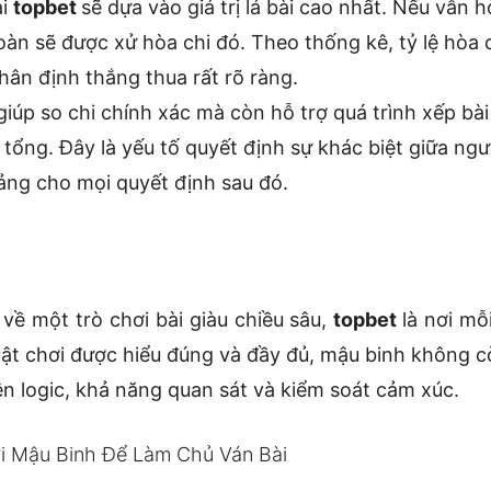
ài
topbet
sẽ dựa vào giá trị lá bài cao nhất. Nếu vẫn hò
àn sẽ được xử hòa chi đó. Theo thống kê, tỷ lệ hòa
hân định thắng thua rất rõ ràng.
giúp so chi chính xác mà còn hỗ trợ quá trình xếp bà
 tổng. Đây là yếu tố quyết định sự khác biệt giữa ngư
 tảng cho mọi quyết định sau đó.
về một trò chơi bài giàu chiều sâu,
topbet
là nơi mỗ
luật chơi được hiểu đúng và đầy đủ, mậu binh không c
ện logic, khả năng quan sát và kiểm soát cảm xúc.
i Mậu Binh Để Làm Chủ Ván Bài