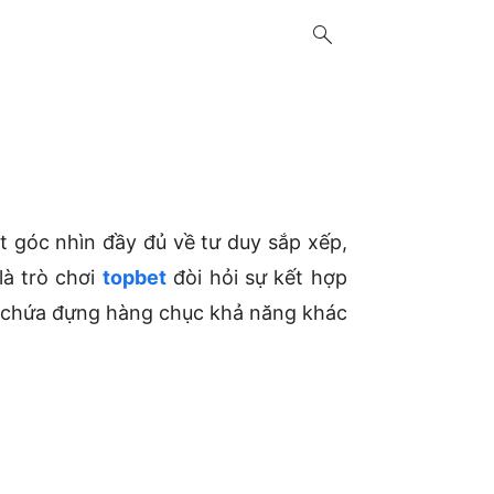
search
ột góc nhìn đầy đủ về tư duy sắp xếp,
là trò chơi
topbet
đòi hỏi sự kết hợp
 lại chứa đựng hàng chục khả năng khác