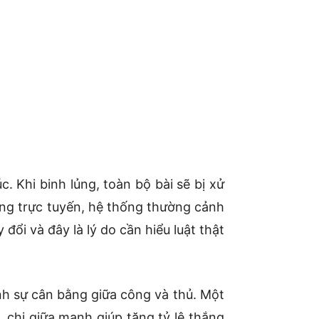
. Khi binh lủng, toàn bộ bài sẽ bị xử
ờng trực tuyến, hệ thống thường cảnh
đổi và đây là lý do cần hiểu luật thật
ịnh sự cân bằng giữa công và thủ. Một
 chi giữa mạnh giúp tăng tỷ lệ thắng