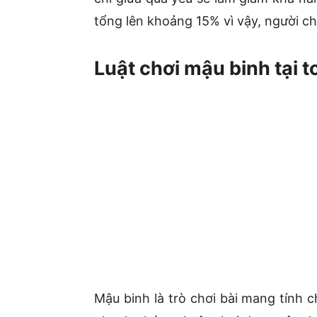
tổng lên khoảng 15% vì vậy, người ch
Luật chơi mậu binh tại 
Mậu binh là trò chơi bài mang tính c