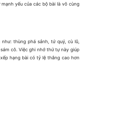
ự mạnh yếu của các bộ bài là vô cùng
như: thùng phá sảnh, tứ quý, cù lũ,
 sám cô. Việc ghi nhớ thứ tự này giúp
 xếp hạng bài có tỷ lệ thắng cao hơn