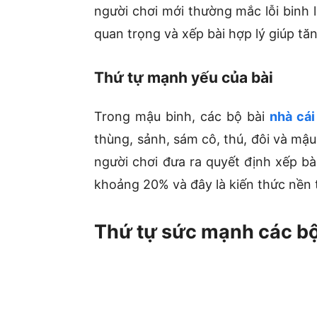
người chơi mới thường mắc lỗi binh 
quan trọng và xếp bài hợp lý giúp tă
Thứ tự mạnh yếu của bài
Trong mậu binh, các bộ bài
nhà cái
thùng, sảnh, sám cô, thú, đôi và mậu
người chơi đưa ra quyết định xếp bà
khoảng 20% và đây là kiến thức nền 
Thứ tự sức mạnh các bộ 