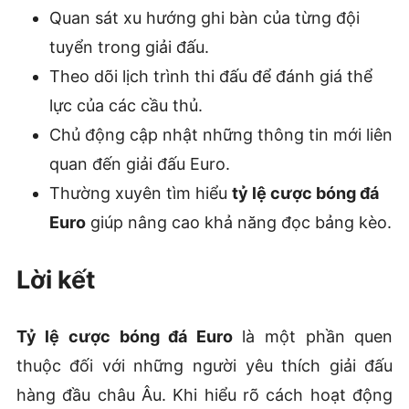
Quan sát xu hướng ghi bàn của từng đội
tuyển trong giải đấu.
Theo dõi lịch trình thi đấu để đánh giá thể
lực của các cầu thủ.
Chủ động cập nhật những thông tin mới liên
quan đến giải đấu Euro.
Thường xuyên tìm hiểu
tỷ lệ cược bóng đá
Euro
giúp nâng cao khả năng đọc bảng kèo.
Lời kết
Tỷ lệ cược bóng đá Euro
là một phần quen
thuộc đối với những người yêu thích giải đấu
hàng đầu châu Âu. Khi hiểu rõ cách hoạt động