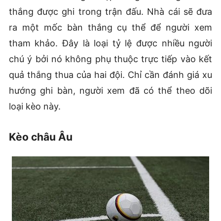
thắng được ghi trong trận đấu. Nhà cái sẽ đưa
ra một mốc bàn thắng cụ thể để người xem
tham khảo. Đây là loại tỷ lệ được nhiều người
chú ý bởi nó không phụ thuộc trực tiếp vào kết
quả thắng thua của hai đội. Chỉ cần đánh giá xu
hướng ghi bàn, người xem đã có thể theo dõi
loại kèo này.
Kèo châu Âu