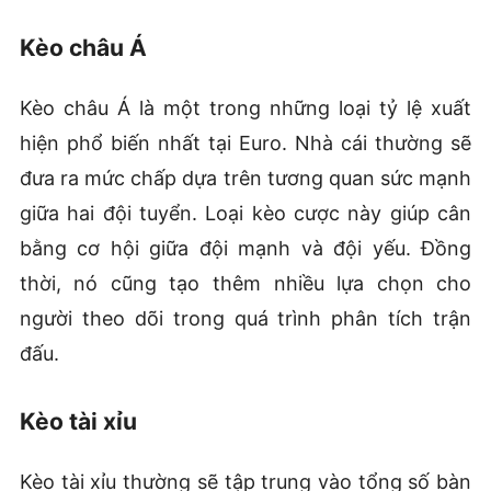
Kèo châu Á
Kèo châu Á là một trong những loại tỷ lệ xuất
hiện phổ biến nhất tại Euro. Nhà cái thường sẽ
đưa ra mức chấp dựa trên tương quan sức mạnh
giữa hai đội tuyển. Loại kèo cược này giúp cân
bằng cơ hội giữa đội mạnh và đội yếu. Đồng
thời, nó cũng tạo thêm nhiều lựa chọn cho
người theo dõi trong quá trình phân tích trận
đấu.
Kèo tài xỉu
Kèo tài xỉu thường sẽ tập trung vào tổng số bàn