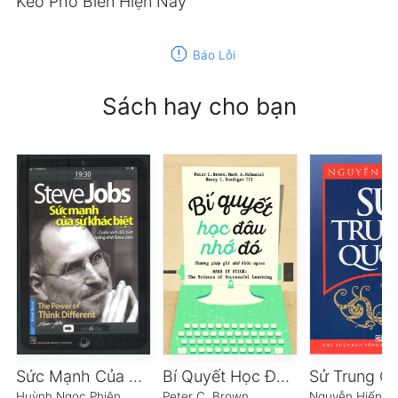
Kèo Phổ Biến Hiện Nay
report
Báo Lỗi
Sách hay cho bạn
Sức Mạnh Của Sự Khác Biệt
Bí Quyết Học Đâu Nhớ Đó
Sử Trung Q
Huỳnh Ngọc Phiên
Peter C. Brown
Nguyễn Hiến L