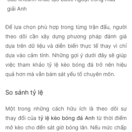
giải Anh
Để lựa chọn phù hợp trong từng trận đấu, người
theo dõi cần xây dựng phương pháp đánh giá
dựa trên dữ liệu và diễn biến thực tế thay vì chỉ
dựa vào cảm tính. Những gợi ý dưới đây sẽ giúp
việc tham khảo tỷ lệ kèo bóng đá trở nên hiệu
quả hơn mà vẫn bám sát yếu tố chuyên môn.
So sánh tỷ lệ
Một trong những cách hữu ích là theo dõi sự
thay đổi của
tỷ lệ kèo bóng đá Anh
từ thời điểm
mở kèo cho đến sát giờ bóng lăn. Nếu mức chấp