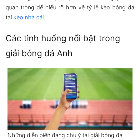
quan trọng để hiểu rõ hơn về tỷ lệ kèo bóng đá
tại
kèo nhà cái
.
Các tình huống nổi bật trong
giải bóng đá Anh
Những diễn biến đáng chú ý tại giải bóng đá