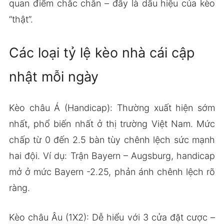
quan điểm chắc chắn – đây là dấu hiệu của kèo
“thật”.
Các loại tỷ lệ kèo nhà cái cập
nhật mỗi ngày
Kèo châu Á (Handicap): Thường xuất hiện sớm
nhất, phổ biến nhất ở thị trường Việt Nam. Mức
chấp từ 0 đến 2.5 bàn tùy chênh lệch sức mạnh
hai đội. Ví dụ: Trận Bayern – Augsburg, handicap
mở ở mức Bayern -2.25, phản ánh chênh lệch rõ
ràng.
Kèo châu Âu (1X2): Dễ hiểu với 3 cửa đặt cược –