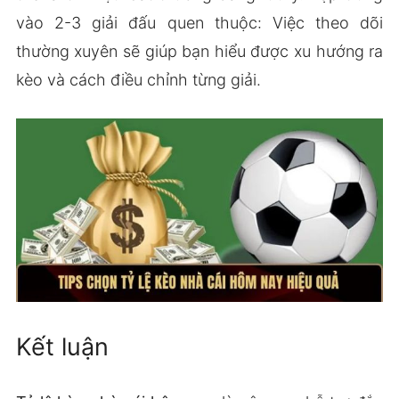
vào 2-3 giải đấu quen thuộc: Việc theo dõi
thường xuyên sẽ giúp bạn hiểu được xu hướng ra
kèo và cách điều chỉnh từng giải.
Kết luận