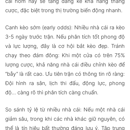
cái hôm nay sẽ tăng đáng kể khả năng thắng
cược, đặc biệt trong thị trường biến động nhanh.
Canh kèo sớm (early odds): Nhiều nhà cái ra kèo
3-5 ngày trước trận. Nếu phân tích tốt phong độ
và lực lượng, đây là cơ hội bắt kèo đẹp. Tránh
chạy theo đám đông: Khi một cửa có trên 75%
lượng cược, khả năng nhà cái điều chỉnh kèo để
“bẫy” là rất cao. Ưu tiên trận có thông tin rõ ràng:
Đội hình ra sân, lịch thi đấu, động lực, phong
độ… càng rõ thì phân tích càng chuẩn.
So sánh tỷ lệ từ nhiều nhà cái: Nếu một nhà cái
giảm sâu, trong khi các nhà khác giữ nguyên, có
thể là tín hiệu bất thường đáng lưu ý. Tập trung