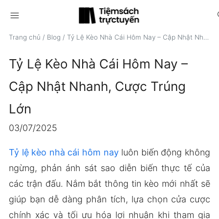
menu
s
Trang chủ
/
Blog
/
Tỷ Lệ Kèo Nhà Cái Hôm Nay – Cập Nhật Nhanh, Cược Trúng Lớn
Tỷ Lệ Kèo Nhà Cái Hôm Nay –
Cập Nhật Nhanh, Cược Trúng
Lớn
03/07/2025
Tỷ lệ kèo nhà cái hôm nay
luôn biến động không
ngừng, phản ánh sát sao diễn biến thực tế của
các trận đấu. Nắm bắt thông tin kèo mới nhất sẽ
giúp bạn dễ dàng phân tích, lựa chọn cửa cược
chính xác và tối ưu hóa lợi nhuận khi tham gia