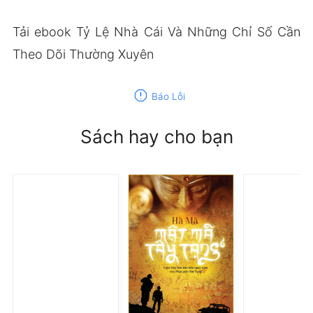
Tải ebook Tỷ Lệ Nhà Cái Và Những Chỉ Số Cần
Theo Dõi Thường Xuyên
report
Báo Lỗi
Sách hay cho bạn