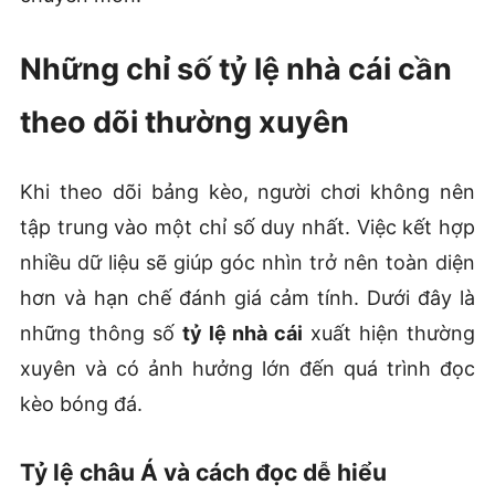
Những chỉ số tỷ lệ nhà cái cần
theo dõi thường xuyên
Khi theo dõi bảng kèo, người chơi không nên
tập trung vào một chỉ số duy nhất. Việc kết hợp
nhiều dữ liệu sẽ giúp góc nhìn trở nên toàn diện
hơn và hạn chế đánh giá cảm tính. Dưới đây là
những thông số
tỷ lệ nhà cái
xuất hiện thường
xuyên và có ảnh hưởng lớn đến quá trình đọc
kèo bóng đá.
Tỷ lệ châu Á và cách đọc dễ hiểu