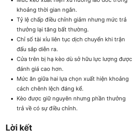
khoảng thời gian ngắn.
Tỷ lệ chấp điều chỉnh giảm nhưng mức trả
thưởng lại tăng bất thường.
Chỉ số tài xỉu liên tục dịch chuyển khi trận
đấu sắp diễn ra.
Cửa trên bị hạ kèo dù sở hữu lực lượng được
đánh giá cao hơn.
Mức ăn giữa hai lựa chọn xuất hiện khoảng
cách chênh lệch đáng kể.
Kèo được giữ nguyên nhưng phần thưởng
trả về có sự điều chỉnh.
Lời kết