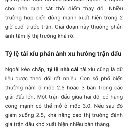
chơi nên quan sát thời điểm thay đổi. Nhiều
trường hợp biến động mạnh xuất hiện trong 2
giờ cuối trước trận. Giai đoạn này thường phản
ánh tâm lý thị trường khá rõ.
Tỷ lệ tài xỉu phản ánh xu hướng trận đấu
Ngoài kèo chấp,
tỷ lệ nhà cái
tài xỉu cũng là dữ
liệu được theo dõi rất nhiều. Con số phổ biến
thường nằm ở mốc 2.5 hoặc 3 bàn trong các
giải đấu lớn. Một trận đấu giữa hai đội có hàng
công mạnh có thể mở ở mốc 3.0. Nếu sau đó
giảm xuống 2.5, khả năng cao thị trường đánh
giá trận đấu khó xuất hiện nhiều bàn thắng.