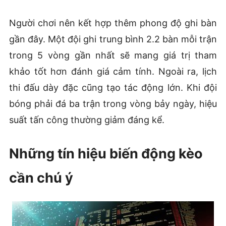
Người chơi nên kết hợp thêm phong độ ghi bàn
gần đây. Một đội ghi trung bình 2.2 bàn mỗi trận
trong 5 vòng gần nhất sẽ mang giá trị tham
khảo tốt hơn đánh giá cảm tính. Ngoài ra, lịch
thi đấu dày đặc cũng tạo tác động lớn. Khi đội
bóng phải đá ba trận trong vòng bảy ngày, hiệu
suất tấn công thường giảm đáng kể.
Những tín hiệu biến động kèo
cần chú ý