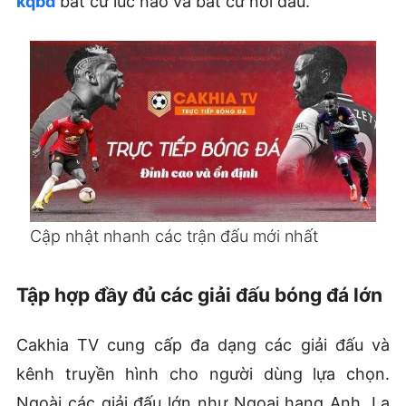
kqbd
bất cứ lúc nào và bất cứ nơi đâu.
Cập nhật nhanh các trận đấu mới nhất
Tập hợp đầy đủ các giải đấu bóng đá lớn
Cakhia TV cung cấp đa dạng các giải đấu và
kênh truyền hình cho người dùng lựa chọn.
Ngoài các giải đấu lớn như Ngoại hạng Anh, La