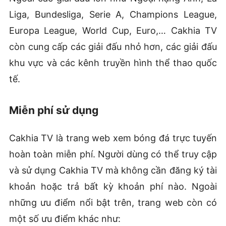
Liga, Bundesliga, Serie A, Champions League,
Europa League, World Cup, Euro,… Cakhia TV
còn cung cấp các giải đấu nhỏ hơn, các giải đấu
khu vực và các kênh truyền hình thể thao quốc
tế.
Miễn phí sử dụng
Cakhia TV là trang web xem bóng đá trực tuyến
hoàn toàn miễn phí. Người dùng có thể truy cập
và sử dụng Cakhia TV mà không cần đăng ký tài
khoản hoặc trả bất kỳ khoản phí nào. Ngoài
những ưu điểm nổi bật trên, trang web còn có
một số ưu điểm khác như: