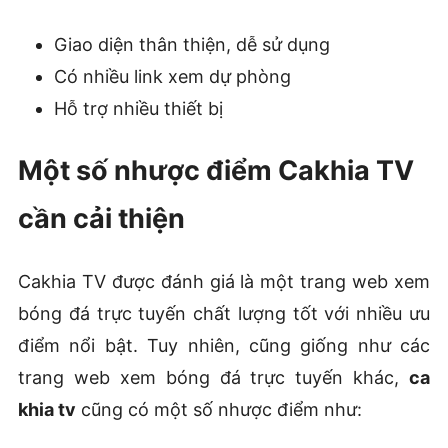
Giao diện thân thiện, dễ sử dụng
Có nhiều link xem dự phòng
Hỗ trợ nhiều thiết bị
Một số nhược điểm Cakhia TV
cần cải thiện
Cakhia TV được đánh giá là một trang web xem
bóng đá trực tuyến chất lượng tốt với nhiều ưu
điểm nổi bật. Tuy nhiên, cũng giống như các
trang web xem bóng đá trực tuyến khác,
ca
khia tv
cũng có một số nhược điểm như: