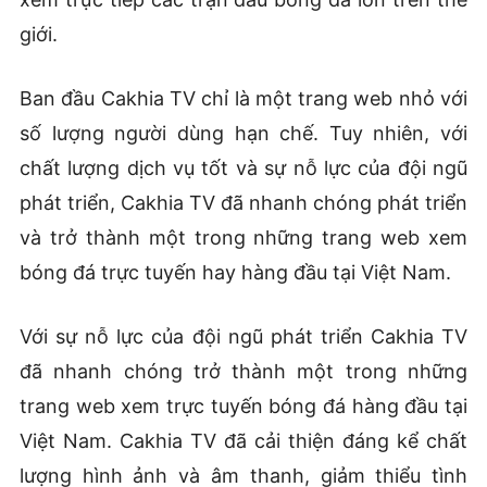
giới.
Ban đầu Cakhia TV chỉ là một trang web nhỏ với
số lượng người dùng hạn chế. Tuy nhiên, với
chất lượng dịch vụ tốt và sự nỗ lực của đội ngũ
phát triển, Cakhia TV đã nhanh chóng phát triển
và trở thành một trong những trang web xem
bóng đá trực tuyến hay hàng đầu tại Việt Nam.
Với sự nỗ lực của đội ngũ phát triển Cakhia TV
đã nhanh chóng trở thành một trong những
trang web xem trực tuyến bóng đá hàng đầu tại
Việt Nam. Cakhia TV đã cải thiện đáng kể chất
lượng hình ảnh và âm thanh, giảm thiểu tình