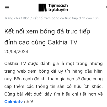
menu
s
Trang chủ
/
Blog
/
Kết nối xem bóng đá trực tiếp đỉnh cao cùng Cakhia TV
Kết nối xem bóng đá trực tiếp
đỉnh cao cùng Cakhia TV
20/04/2024
Cakhia TV được đánh giá là một trong những
trang web xem bóng đá uy tín hàng đầu hiện
nay. Bên cạnh đó khi tham gia bạn sẽ được cung
cấp thêm các thông tin sân cỏ hữu ích khác.
Cùng bài viết dưới đây tìm hiểu chi tiết hơn về
Cakhiatv
nhé!