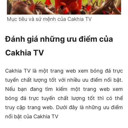
Mục tiêu và sứ mệnh của Cakhia TV
Đánh giá những ưu điểm của
Cakhia TV
Cakhia TV là một trang web xem bóng đá trực
tuyến chất lượng tốt với nhiều ưu điểm nổi bật.
Nếu bạn đang tìm kiếm một trang web xem
bóng đá trực tuyến chất lượng tốt thì có thể
truy cập trang web. Dưới đây là những ưu điểm
nổi bật của Cakhia TV