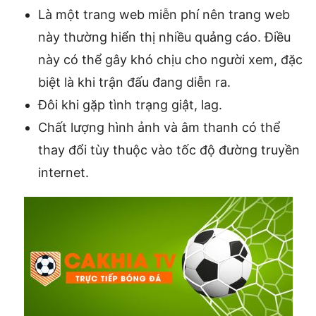
Là một trang web miễn phí nên trang web
này thường hiển thị nhiều quảng cáo. Điều
này có thể gây khó chịu cho người xem, đặc
biệt là khi trận đấu đang diễn ra.
Đôi khi gặp tình trạng giật, lag.
Chất lượng hình ảnh và âm thanh có thể
thay đổi tùy thuộc vào tốc độ đường truyền
internet.