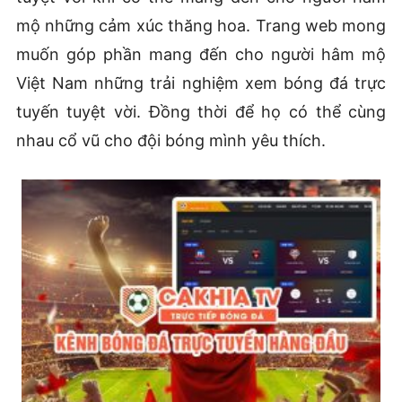
mộ những cảm xúc thăng hoa. Trang web mong
muốn góp phần mang đến cho người hâm mộ
Việt Nam những trải nghiệm xem bóng đá trực
tuyến tuyệt vời. Đồng thời để họ có thể cùng
nhau cổ vũ cho đội bóng mình yêu thích.