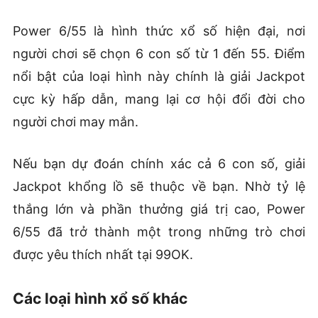
Power 6/55 là hình thức xổ số hiện đại, nơi
người chơi sẽ chọn 6 con số từ 1 đến 55. Điểm
nổi bật của loại hình này chính là giải Jackpot
cực kỳ hấp dẫn, mang lại cơ hội đổi đời cho
người chơi may mắn.
Nếu bạn dự đoán chính xác cả 6 con số, giải
Jackpot khổng lồ sẽ thuộc về bạn. Nhờ tỷ lệ
thắng lớn và phần thưởng giá trị cao, Power
6/55 đã trở thành một trong những trò chơi
được yêu thích nhất tại 99OK.
Các loại hình xổ số khác