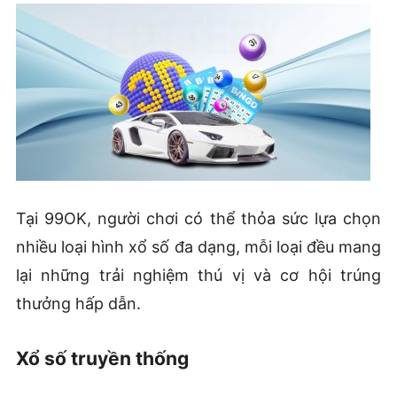
Tại 99OK, người chơi có thể thỏa sức lựa chọn
nhiều loại hình xổ số đa dạng, mỗi loại đều mang
lại những trải nghiệm thú vị và cơ hội trúng
thưởng hấp dẫn.
Xổ số truyền thống