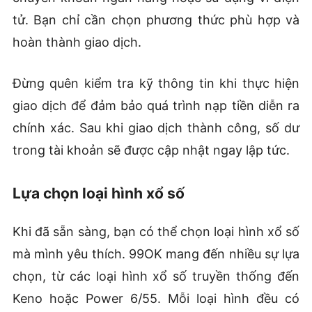
tử. Bạn chỉ cần chọn phương thức phù hợp và
hoàn thành giao dịch.
Đừng quên kiểm tra kỹ thông tin khi thực hiện
giao dịch để đảm bảo quá trình nạp tiền diễn ra
chính xác. Sau khi giao dịch thành công, số dư
trong tài khoản sẽ được cập nhật ngay lập tức.
Lựa chọn loại hình xổ số
Khi đã sẵn sàng, bạn có thể chọn loại hình xổ số
mà mình yêu thích. 99OK mang đến nhiều sự lựa
chọn, từ các loại hình xổ số truyền thống đến
Keno hoặc Power 6/55. Mỗi loại hình đều có