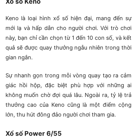
Xổ số Keno
Keno là loại hình xổ số hiện đại, mang đến sự
mới lạ và hấp dẫn cho người chơi. Với trò chơi
này, bạn chỉ cần chọn từ 1 đến 10 con số, và kết
quả sẽ được quay thưởng ngẫu nhiên trong thời
gian ngắn.
Sự nhanh gọn trong mỗi vòng quay tạo ra cảm
giác hồi hộp, đặc biệt phù hợp với những ai
không muốn chờ đợi quá lâu. Ngoài ra, tỷ lệ trả
thưởng cao của Keno cũng là một điểm cộng
lớn, thu hút đông đảo người chơi tham gia.
Xổ số Power 6/55