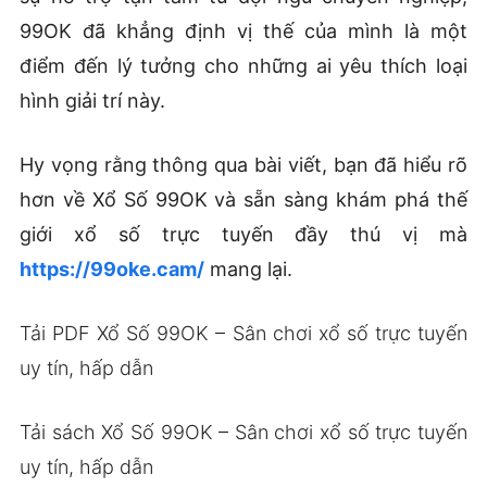
99OK đã khẳng định vị thế của mình là một
điểm đến lý tưởng cho những ai yêu thích loại
hình giải trí này.
Hy vọng rằng thông qua bài viết, bạn đã hiểu rõ
hơn về Xổ Số 99OK và sẵn sàng khám phá thế
giới xổ số trực tuyến đầy thú vị mà
https://99oke.cam/
mang lại.
Tải PDF Xổ Số 99OK – Sân chơi xổ số trực tuyến
uy tín, hấp dẫn
Tải sách Xổ Số 99OK – Sân chơi xổ số trực tuyến
uy tín, hấp dẫn