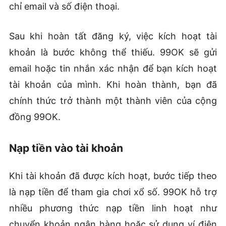
chỉ email và số điện thoại.
Sau khi hoàn tất đăng ký, việc kích hoạt tài
khoản là bước không thể thiếu. 99OK sẽ gửi
email hoặc tin nhắn xác nhận để bạn kích hoạt
tài khoản của mình. Khi hoàn thành, bạn đã
chính thức trở thành một thành viên của cộng
đồng 99OK.
Nạp tiền vào tài khoản
Khi tài khoản đã được kích hoạt, bước tiếp theo
là nạp tiền để tham gia chơi xổ số. 99OK hỗ trợ
nhiều phương thức nạp tiền linh hoạt như
chuyển khoản ngân hàng hoặc sử dụng ví điện