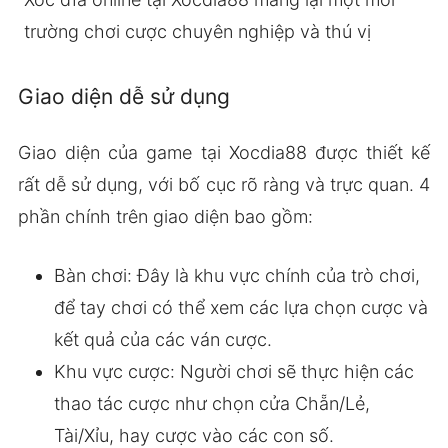
trường chơi cược chuyên nghiệp và thú vị
Giao diện dễ sử dụng
Giao diện của game tại Xocdia88 được thiết kế
rất dễ sử dụng, với bố cục rõ ràng và trực quan. 4
phần chính trên giao diện bao gồm:
Bàn chơi: Đây là khu vực chính của trò chơi,
để tay chơi có thể xem các lựa chọn cược và
kết quả của các ván cược.
Khu vực cược: Người chơi sẽ thực hiện các
thao tác cược như chọn cửa Chẵn/Lẻ,
Tài/Xỉu, hay cược vào các con số.