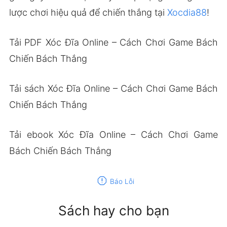
lược chơi hiệu quả để chiến thắng tại
Xocdia88
!
Tải PDF Xóc Đĩa Online – Cách Chơi Game Bách
Chiến Bách Thắng
Tải sách Xóc Đĩa Online – Cách Chơi Game Bách
Chiến Bách Thắng
Tải ebook Xóc Đĩa Online – Cách Chơi Game
Bách Chiến Bách Thắng
report
Báo Lỗi
Sách hay cho bạn