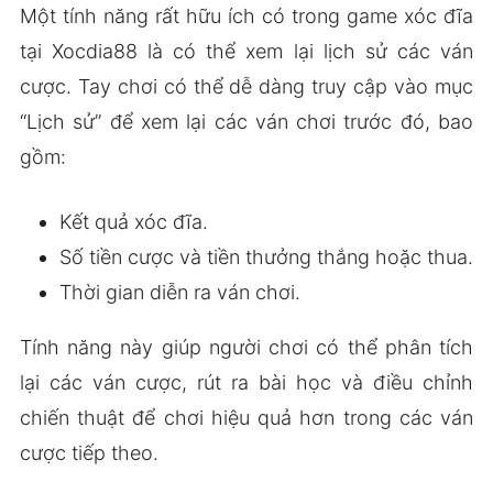
Một tính năng rất hữu ích có trong game xóc đĩa
tại Xocdia88 là có thể xem lại lịch sử các ván
cược. Tay chơi có thể dễ dàng truy cập vào mục
“Lịch sử” để xem lại các ván chơi trước đó, bao
gồm:
Kết quả xóc đĩa.
Số tiền cược và tiền thưởng thắng hoặc thua.
Thời gian diễn ra ván chơi.
Tính năng này giúp người chơi có thể phân tích
lại các ván cược, rút ra bài học và điều chỉnh
chiến thuật để chơi hiệu quả hơn trong các ván
cược tiếp theo.