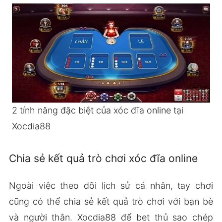
2 tính năng đặc biệt của xóc đĩa online tại
Xocdia88
Chia sẻ kết quả trò chơi xóc đĩa online
Ngoài việc theo dõi lịch sử cá nhân, tay chơi
cũng có thể chia sẻ kết quả trò chơi với bạn bè
và người thân. Xocdia88 để bet thủ sao chép