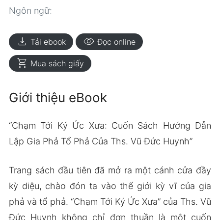
Ngôn ngữ:
download
visibility
Tải ebook
Đọc online
shopping_cart
Mua sách giấy
Giới thiệu eBook
“Chạm Tới Ký Ức Xưa: Cuốn Sách Hướng Dẫn
Lập Gia Phả Tổ Phả Của Ths. Vũ Đức Huynh”
Trang sách đầu tiên đã mở ra một cánh cửa đầy
kỳ diệu, chào đón ta vào thế giới kỳ vĩ của gia
phả và tổ phả. “Chạm Tới Ký Ức Xưa” của Ths. Vũ
Đức Huynh không chỉ đơn thuần là một cuốn