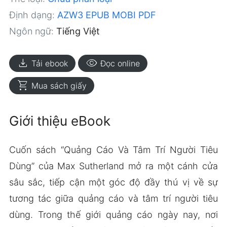
Định dạng:
AZW3
EPUB
MOBI
PDF
Ngôn ngữ:
Tiếng Việt
download
visibility
Tải ebook
Đọc online
shopping_cart
Mua sách giấy
Giới thiệu eBook
Cuốn sách “Quảng Cáo Và Tâm Trí Người Tiêu
Dùng” của Max Sutherland mở ra một cánh cửa
sâu sắc, tiếp cận một góc độ đầy thú vị về sự
tương tác giữa quảng cáo và tâm trí người tiêu
dùng. Trong thế giới quảng cáo ngày nay, nơi