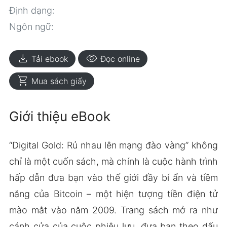
Định dạng:
Ngôn ngữ:
download
visibility
Tải ebook
Đọc online
shopping_cart
Mua sách giấy
Giới thiệu eBook
“Digital Gold: Rủ nhau lên mạng đào vàng” không
chỉ là một cuốn sách, mà chính là cuộc hành trình
hấp dẫn đưa bạn vào thế giới đầy bí ẩn và tiềm
năng của Bitcoin – một hiện tượng tiền điện tử
mào mắt vào năm 2009. Trang sách mở ra như
cánh cửa của cuộc phiêu lưu, đưa bạn theo dấu