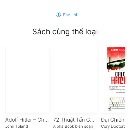
report
Báo Lỗi
Sách cùng thể loại
Adolf Hitler – Chân Dung Một Trùm Phát Xít
72 Thuật Tấn Công Tâm Lý Trong Bán Lẻ
Đại Chiến H
John Toland
Alpha Book biên soạn
Cory Doctorow