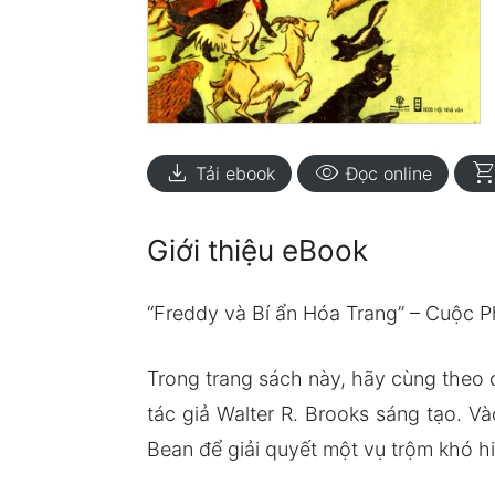
download
visibility
shopping_ca
Tải ebook
Đọc online
Giới thiệu eBook
“Freddy và Bí ẩn Hóa Trang” – Cuộc
Trong trang sách này, hãy cùng theo 
tác giả Walter R. Brooks sáng tạo. V
Bean để giải quyết một vụ trộm khó hi