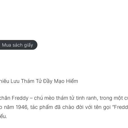
rt
Mua sách giấy
 Phiêu Lưu Thám Tử Đầy Mạo Hiểm
chân Freddy – chú mèo thám tử tinh ranh, trong một c
ào năm 1946, tác phẩm đã chào đời với tên gọi “Freddy
ểu.