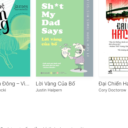
Trí Tuệ Đám Đông – Vì Sao Đa Số Thông Minh Hơn Thiểu Số
Lời Vàng Của Bố
Đại Chiến H
cki
Justin Halpern
Cory Doctorow