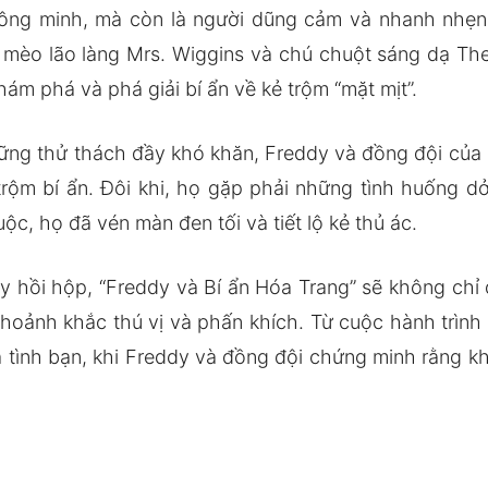
ông minh, mà còn là người dũng cảm và nhanh nhẹn
mèo lão làng Mrs. Wiggins và chú chuột sáng dạ Th
hám phá và phá giải bí ẩn về kẻ trộm “mặt mịt”.
ững thử thách đầy khó khăn, Freddy và đồng đội của 
trộm bí ẩn. Đôi khi, họ gặp phải những tình huống 
ộc, họ đã vén màn đen tối và tiết lộ kẻ thủ ác.
y hồi hộp, “Freddy và Bí ẩn Hóa Trang” sẽ không chỉ 
ảnh khắc thú vị và phấn khích. Từ cuộc hành trình nà
 tình bạn, khi Freddy và đồng đội chứng minh rằng khô