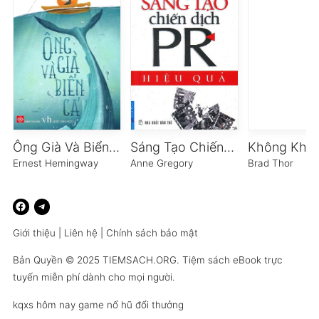
Ông Già Và Biển Cả
Sáng Tạo Chiến Dịch PR Hiệu Quả
Ernest Hemingway
Anne Gregory
Brad Thor
Giới thiệu
|
Liên hệ
|
Chính sách bảo mật
Bản Quyền © 2025
TIEMSACH.ORG
. Tiệm sách eBook trực
tuyến miễn phí dành cho mọi người.
kqxs hôm nay
game nổ hũ đổi thưởng