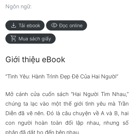
Ngôn ngữ:
download
visibility
Tải ebook
Đọc online
shopping_cart
Mua sách giấy
Giới thiệu eBook
“Tình Yêu: Hành Trình Đẹp Đẽ Của Hai Người”
Mở cánh cửa cuốn sách “Hai Người Tìm Nhau,”
chúng ta lạc vào một thế giới tình yêu mà Trần
Diễn đã vẽ nên. Đó là câu chuyện về A và B, hai
con người hoàn toàn đối lập nhau, nhưng số
phận đã dắt họ đến bên nhau.