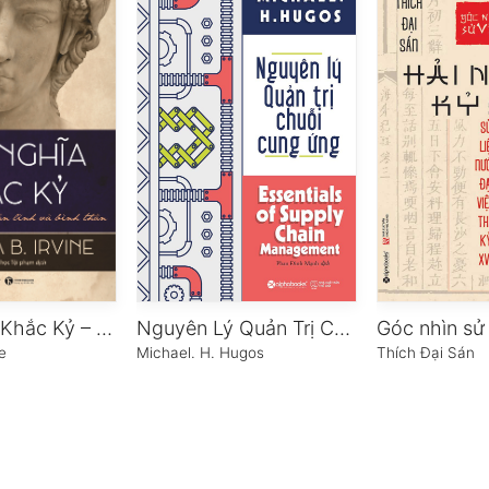
Chủ Nghĩa Khắc Kỷ – Phong Cách Sống Bản Lĩnh Và Bình Thản
Nguyên Lý Quản Trị Chuỗi Cung Ứng
ne
Michael. H. Hugos
Thích Đại Sán