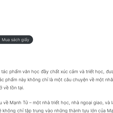
rt
Mua sách giấy
 tác phẩm văn học đầy chất xúc cảm và triết học, đưa
ác phẩm này không chỉ là một câu chuyện về một nhân
 về tồn tại.
 về Mạnh Tử – một nhà triết học, nhà ngoại giao, và 
ê không chỉ tập trung vào những thành tựu lớn của M