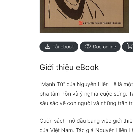
download
visibility
shopping_ca
Tải ebook
Đọc online
Giới thiệu eBook
“Mạnh Tử” của Nguyễn Hiến Lê là một
phá tâm hồn và ý nghĩa cuộc sống. T
sâu sắc về con người và những trăn trở
Cuốn sách mở đầu bằng việc giới thiệu
của Việt Nam. Tác giả Nguyễn Hiến L