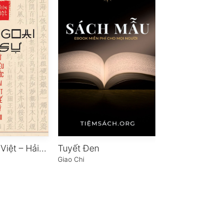
Góc nhìn sử Việt – Hải ngoại kỷ sự
Tuyết Đen
Tâm Thức Isr
Giao Chi
Alon Gratch