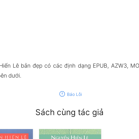
Hiến Lê bản đẹp có các định dạng EPUB, AZW3, MOB
bên dưới.
report
Báo Lỗi
Sách cùng tác giả