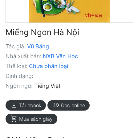
Miếng Ngon Hà Nội
Tác giả:
Vũ Bằng
Nhà xuất bản:
NXB Văn Học
Thể loại:
Chưa phân loại
Định dạng:
Ngôn ngữ:
Tiếng Việt
download
visibility
Tải ebook
Đọc online
shopping_cart
Mua sách giấy