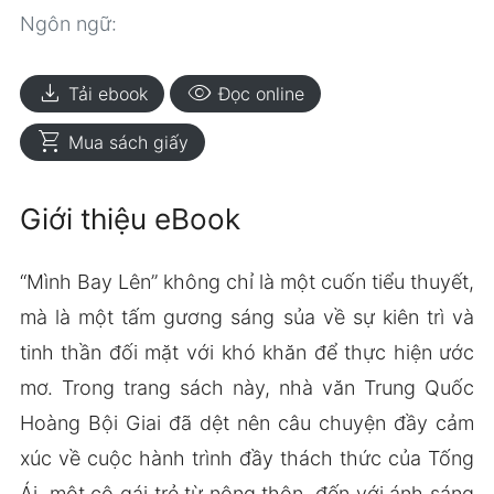
Ngôn ngữ:
download
visibility
Tải ebook
Đọc online
shopping_cart
Mua sách giấy
Giới thiệu eBook
“Mình Bay Lên” không chỉ là một cuốn tiểu thuyết,
mà là một tấm gương sáng sủa về sự kiên trì và
tinh thần đối mặt với khó khăn để thực hiện ước
mơ. Trong trang sách này, nhà văn Trung Quốc
Hoàng Bội Giai đã dệt nên câu chuyện đầy cảm
xúc về cuộc hành trình đầy thách thức của Tống
Ái, một cô gái trẻ từ nông thôn, đến với ánh sáng