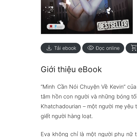
download
visibility
shopping_ca
Tải ebook
Đọc online
Giới thiệu eBook
“Mình Cần Nói Chuyện Về Kevin” của 
tâm hồn con người và những bóng tối
Khatchadourian – một người mẹ yêu th
giết người hàng loạt.
Eva không chỉ là một người phụ nữ 