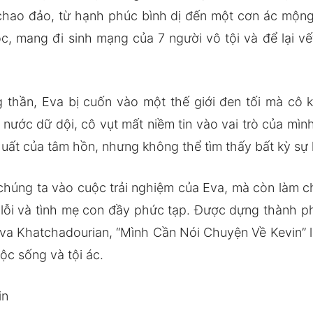
 chao đảo, từ hạnh phúc bình dị đến một cơn ác mộng 
ọc, mang đi sinh mạng của 7 người vô tội và để lại 
g thần, Eva bị cuốn vào một thế giới đen tối mà cô
ớc dữ dội, cô vụt mất niềm tin vào vai trò của mình 
huất của tâm hồn, nhưng không thể tìm thấy bất kỳ sự l
chúng ta vào cuộc trải nghiệm của Eva, mà còn làm 
 lỗi và tình mẹ con đầy phức tạp. Được dựng thành p
 Eva Khatchadourian, “Mình Cần Nói Chuyện Về Kevin” 
ộc sống và tội ác.
in