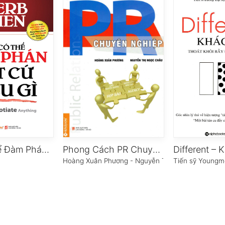
Bạn Có Thể Đàm Phán Bất Cứ Điều Gì
Phong Cách PR Chuyên Nghiệp
Different – 
Hoàng Xuân Phương - Nguyễn Thị Ngọc Châu
Tiến sỹ Young