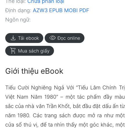
Thể loại:
Chưa phân loại
Định dạng:
AZW3
EPUB
MOBI
PDF
Ngôn ngữ:
download
visibility
Tải ebook
Đọc online
shopping_cart
Mua sách giấy
Giới thiệu eBook
Tiếu Cười Nghiêng Ngả Với “Tiếu Lâm Chính Trị
Việt Nam Năm 1980” – một tác phẩm đầy màu
sắc của nhà văn Trần Khốt, bắt đầu đặt dấu ấn từ
năm 1980. Các trang sách được mở ra như một
cửa sổ thú vị, để ta nhìn thấy một góc khác, một