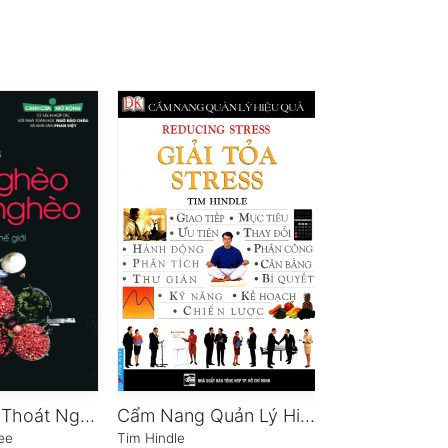
Hiểu Nghèo Thoát Nghèo
Cẩm Nang Quản Lý Hiệu Quả: Giải Tỏa Stress
Mùa Hoa Cải
jee
Tim Hindle
Nguyễn Quang T