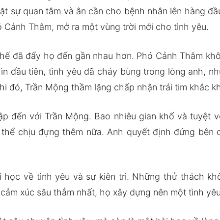
đặt sự quan tâm và ân cần cho bệnh nhân lên hàng đầu
ó Cảnh Thâm, mở ra một vùng trời mới cho tình yêu.
h thế đã đẩy họ đến gần nhau hơn. Phó Cảnh Thâm khôn
ìn đầu tiên, tình yêu đã cháy bùng trong lòng anh, n
 khi đó, Trần Mộng thầm lặng chấp nhận trái tim khắc 
ập đến với Trần Mộng. Bao nhiêu gian khổ và tuyệt 
g thể chịu đựng thêm nữa. Anh quyết định đứng bên 
i học về tình yêu và sự kiên trì. Những thử thách kh
cảm xúc sâu thẳm nhất, họ xây dựng nên một tình yê