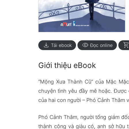
download
visibility
shopping_ca
Tải ebook
Đọc online
Giới thiệu eBook
“Mộng Xưa Thành Cũ” của Mặc Mặc 
chuyện tình yêu đầy mê hoặc. Được đ
của hai con người – Phó Cảnh Thâm 
Phó Cảnh Thâm, người tổng giám đốc 
thành công và giàu có, anh sở hữu t