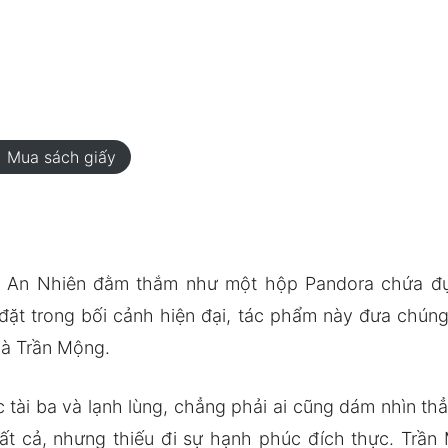
rt
Mua sách giấy
An Nhiên đằm thắm như một hộp Pandora chứa đự
ặt trong bối cảnh hiện đại, tác phẩm này đưa chúng
và Trần Mộng.
tài ba và lạnh lùng, chẳng phải ai cũng dám nhìn thẳ
ất cả, nhưng thiếu đi sự hạnh phúc đích thực. Trần