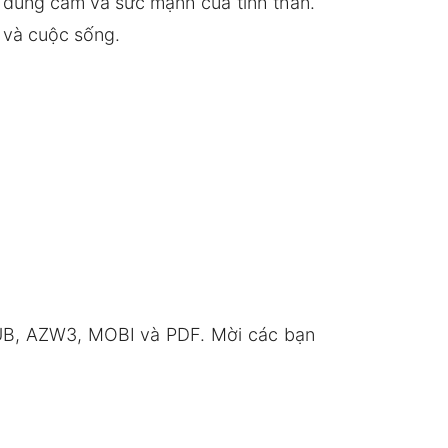
 dũng cảm và sức mạnh của tình thân.
 và cuộc sống.
UB, AZW3, MOBI và PDF. Mời các bạn