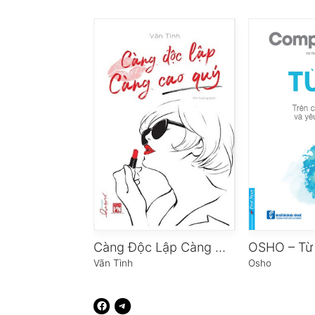
Càng Độc Lập Càng Cao Quý
OSHO – Từ 
Vãn Tình
Osho