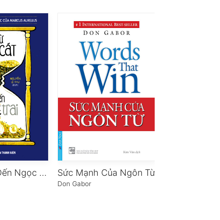
Từ Hạt Cát Đến Ngọc Trai
Sức Mạnh Của Ngôn Từ
s
Don Gabor
Sara Imas