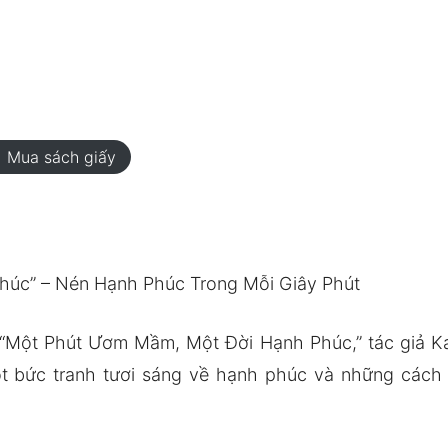
rt
Mua sách giấy
úc” – Nén Hạnh Phúc Trong Mỗi Giây Phút
 “Một Phút Ươm Mầm, Một Đời Hạnh Phúc,” tác giả 
ột bức tranh tươi sáng về hạnh phúc và những cách 