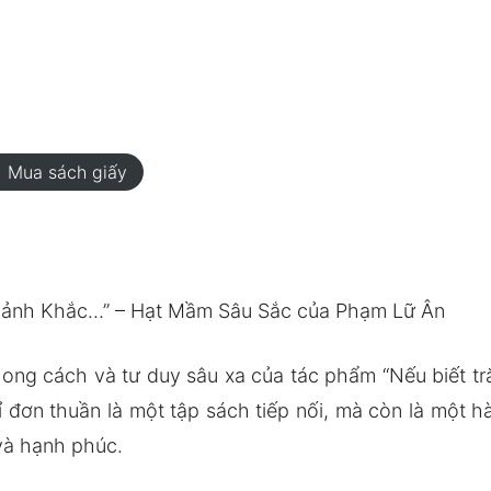
rt
Mua sách giấy
oảnh Khắc…” – Hạt Mầm Sâu Sắc của Phạm Lữ Ân
ong cách và tư duy sâu xa của tác phẩm “Nếu biết tr
đơn thuần là một tập sách tiếp nối, mà còn là một h
 và hạnh phúc.