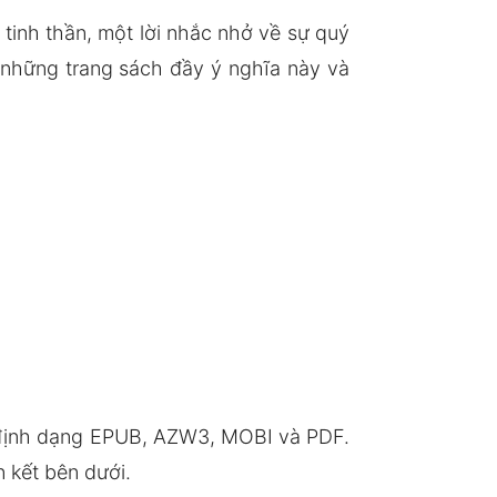
tinh thần, một lời nhắc nhở về sự quý
 những trang sách đầy ý nghĩa này và
 định dạng EPUB, AZW3, MOBI và PDF.
 kết bên dưới.