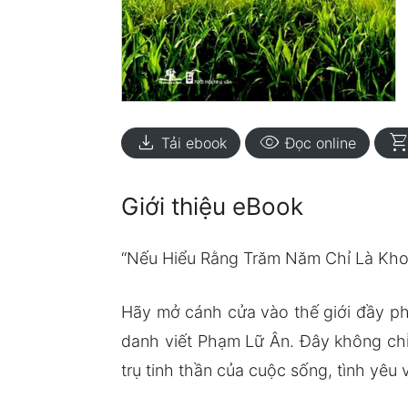
download
visibility
shopping_ca
Tải ebook
Đọc online
Giới thiệu eBook
“Nếu Hiểu Rằng Trăm Năm Chỉ Là Kh
Hãy mở cánh cửa vào thế giới đầy ph
danh viết Phạm Lữ Ân. Đây không chỉ 
trụ tinh thần của cuộc sống, tình yêu