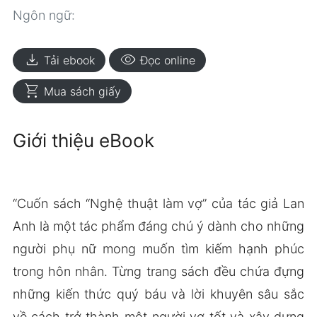
Ngôn ngữ:
download
visibility
Tải ebook
Đọc online
shopping_cart
Mua sách giấy
Giới thiệu eBook
“Cuốn sách “Nghệ thuật làm vợ” của tác giả Lan
Anh là một tác phẩm đáng chú ý dành cho những
người phụ nữ mong muốn tìm kiếm hạnh phúc
trong hôn nhân. Từng trang sách đều chứa đựng
những kiến thức quý báu và lời khuyên sâu sắc
về cách trở thành một người vợ tốt và xây dựng