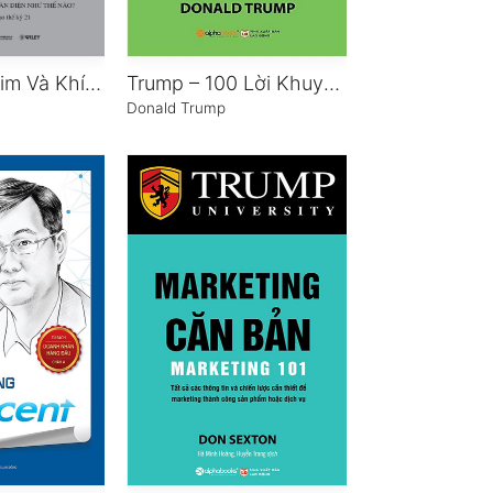
Trí Óc, Trái Tim Và Khí Phách
Trump – 100 Lời Khuyên Đầu Tư Bất Động Sản Khôn Ngoan Nhất
Donald Trump