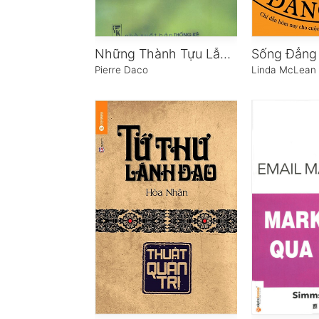
Những Thành Tựu Lẫy Lừng Trong Tâm Lý Học Hiện Đại
Sống Đẳng
Pierre Daco
Linda McLean