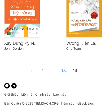
Xây Dựng Kỹ Năng Làm Việc Nhóm Hiệu Quả
Vương Kiện Lâm và đế chế Vạn Đạt
John Gordon
Chu Toàn
chevron_left
1
…
13
14
Giới thiệu
|
Liên hệ
|
Chính sách bảo mật
Bản Quyền © 2025
TIEMSACH.ORG
. Tiệm sách eBook trực