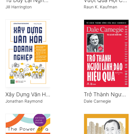
Tư Duy Lại Nghệ Thuật Bán Hàng
Vượt Qua Hội Chứng Tự Kỷ
Jill Harrington
Raun K. Kaufman
Xây Dựng Văn Hóa Doanh Nghiệp
Trở Thành Người Lãnh Đạo Hiệu Quả
Jonathan Raymond
Dale Carnegie