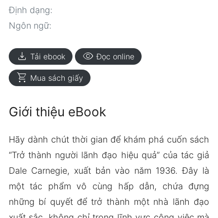
Định dạng:
Ngôn ngữ:
download
visibility
Tải ebook
Đọc online
shopping_cart
Mua sách giấy
Giới thiệu eBook
Hãy dành chút thời gian để khám phá cuốn sách
“Trở thành người lãnh đạo hiệu quả” của tác giả
Dale Carnegie, xuất bản vào năm 1936. Đây là
một tác phẩm vô cùng hấp dẫn, chứa đựng
những bí quyết để trở thành một nhà lãnh đạo
xuất sắc, không chỉ trong lĩnh vực công việc mà