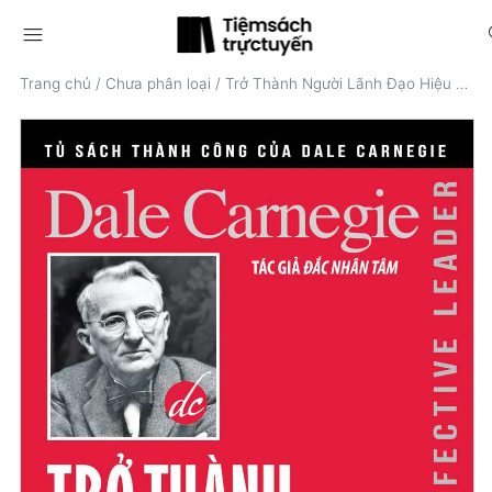
menu
s
Trang chủ
/
Chưa phân loại
/
Trở Thành Người Lãnh Đạo Hiệu Quả