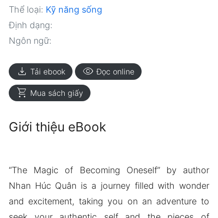
Thể loại:
Kỹ năng sống
Định dạng:
Ngôn ngữ:
download
visibility
Tải ebook
Đọc online
shopping_cart
Mua sách giấy
Giới thiệu eBook
“The Magic of Becoming Oneself” by author
Nhan Húc Quân is a journey filled with wonder
and excitement, taking you on an adventure to
seek your authentic self and the pieces of