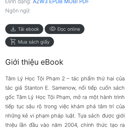
Định dạng:
AZW3
EPUB
MOBI
PDF
Ngôn ngữ:
download
visibility
Tải ebook
Đọc online
shopping_cart
Mua sách giấy
Giới thiệu eBook
Tâm Lý Học Tội Phạm 2 – tác phẩm thứ hai của
tác giả Stanton E. Samenow, nối tiếp cuốn sách
gốc Tâm Lý Học Tội Phạm, mở ra một hành trình
tiếp tục sâu rộ trong việc khám phá tâm trí của
những kẻ vi phạm pháp luật. Tựa sách được giới
thiệu lần đầu vào năm 2004, chính thức tạo ra