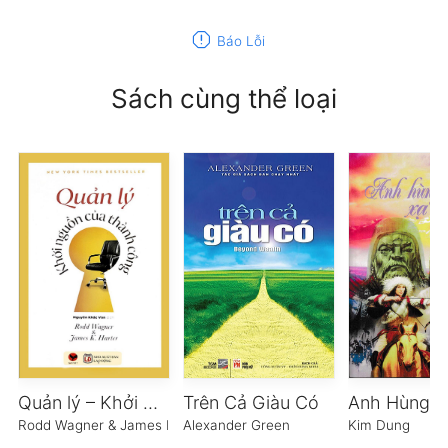
report
Báo Lỗi
Sách cùng thể loại
Quản lý – Khởi Nguồn Của Thành Công
Trên Cả Giàu Có
Anh Hùng X
Rodd Wagner & James K. Hater
Alexander Green
Kim Dung