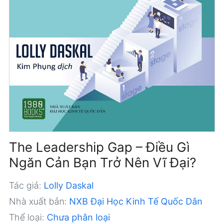
The Leadership Gap – Điều Gì
Ngăn Cản Bạn Trở Nên Vĩ Đại?
Tác giả:
Lolly Daskal
Nhà xuất bản:
NXB Đại Học Kinh Tế Quốc Dân
Thể loại:
Chưa phân loại