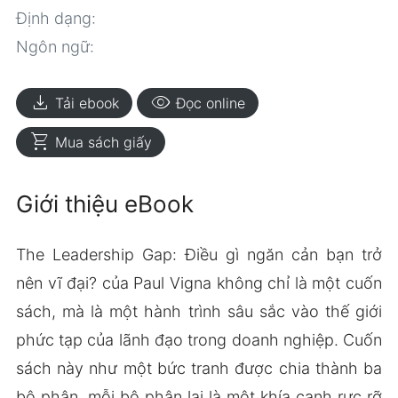
Định dạng:
Ngôn ngữ:
download
visibility
Tải ebook
Đọc online
shopping_cart
Mua sách giấy
Giới thiệu eBook
The Leadership Gap: Điều gì ngăn cản bạn trở
nên vĩ đại? của Paul Vigna không chỉ là một cuốn
sách, mà là một hành trình sâu sắc vào thế giới
phức tạp của lãnh đạo trong doanh nghiệp. Cuốn
sách này như một bức tranh được chia thành ba
bộ phận, mỗi bộ phận lại là một khía cạnh rực rỡ