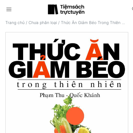
menu
s
Trang chủ
/
Chưa phân loại
/
Thức Ăn Giảm Béo Trong Thiên Nhiên