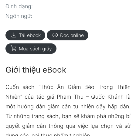
Định dạng:
Ngôn ngữ:
download
visibility
Tải ebook
Đọc online
shopping_cart
Mua sách giấy
Giới thiệu eBook
Cuốn sách “Thức Ăn Giảm Béo Trong Thiên
Nhiên” của tác giả Phạm Thu – Quốc Khánh là
một hướng dẫn giảm cân tự nhiên đầy hấp dẫn.
Từ những trang sách, bạn sẽ khám phá những bí
quyết giảm cân thông qua việc lựa chọn và sử
dụng các loại thực phẩm tự nhiên.