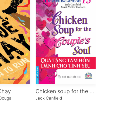
Chạy
Chicken soup for the soul 15 – Quà tặng tâm hồn dành cho tình yêu
Thành Phố K
Dougall
Jack Canfield
Gabe Klein