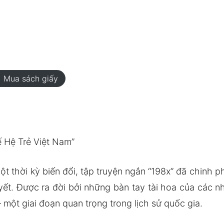
rt
Mua sách giấy
 Hệ Trẻ Việt Nam”
 thời kỳ biến đổi, tập truyện ngắn “198x” đã chinh p
yết. Được ra đời bởi những bàn tay tài hoa của các n
– một giai đoạn quan trọng trong lịch sử quốc gia.