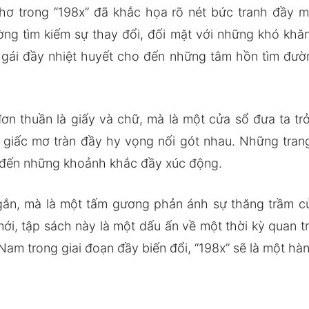
thơ trong “198x” đã khắc họa rõ nét bức tranh đầy m
ng tìm kiếm sự thay đổi, đối mặt với những khó khă
ô gái đầy nhiệt huyết cho đến những tâm hồn tìm đườ
n thuần là giấy và chữ, mà là một cửa sổ đưa ta trở
g giấc mơ tràn đầy hy vọng nối gót nhau. Những tr
o đến những khoảnh khắc đầy xúc động.
ngắn, mà là một tấm gương phản ánh sự thăng trầm củ
mới, tập sách này là một dấu ấn về một thời kỳ quan
Nam trong giai đoạn đầy biến đổi, “198x” sẽ là một hàn