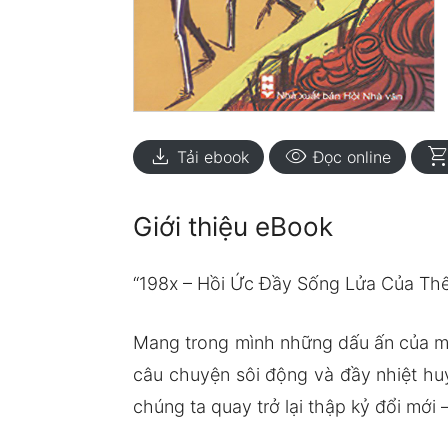
download
visibility
shopping_ca
Tải ebook
Đọc online
Giới thiệu eBook
“198x – Hồi Ức Đầy Sống Lửa Của Thế
Mang trong mình những dấu ấn của một
câu chuyện sôi động và đầy nhiệt hu
chúng ta quay trở lại thập kỷ đổi mới 