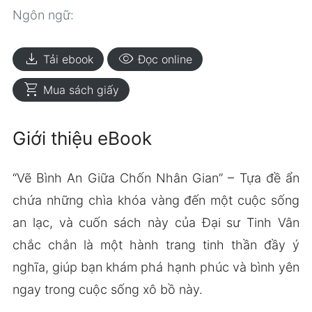
Ngôn ngữ:
download
visibility
Tải ebook
Đọc online
shopping_cart
Mua sách giấy
Giới thiệu eBook
“Vẽ Bình An Giữa Chốn Nhân Gian” – Tựa đề ẩn
chứa những chìa khóa vàng đến một cuộc sống
an lạc, và cuốn sách này của Đại sư Tinh Vân
chắc chắn là một hành trang tinh thần đầy ý
nghĩa, giúp bạn khám phá hạnh phúc và bình yên
ngay trong cuộc sống xô bồ này.