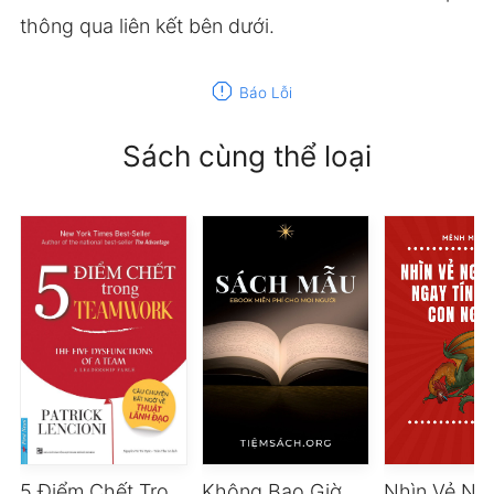
thông qua liên kết bên dưới.
report
Báo Lỗi
Sách cùng thể loại
5 Điểm Chết Trong Teamwork
Không Bao Giờ Là Thất Bại – Tất Cả Là Thử Thách