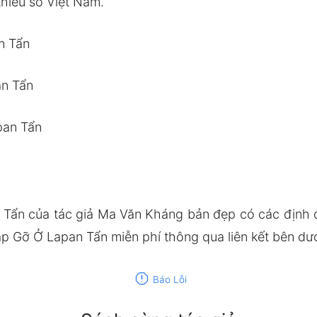
hiểu số Việt Nam.
n Tẩn
an Tẩn
pan Tẩn
 Tẩn của tác giả Ma Văn Kháng bản đẹp có các địn
ặp Gỡ Ở Lapan Tẩn miễn phí thông qua liên kết bên dướ
report
Báo Lỗi