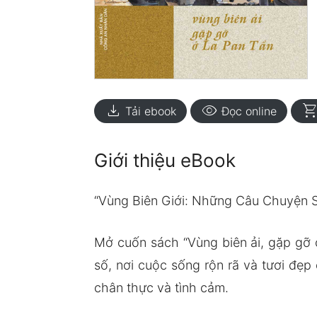
download
visibility
shopping_ca
Tải ebook
Đọc online
Giới thiệu eBook
“Vùng Biên Giới: Những Câu Chuyện S
Mở cuốn sách “Vùng biên ải, gặp gỡ 
số, nơi cuộc sống rộn rã và tươi đẹ
chân thực và tình cảm.