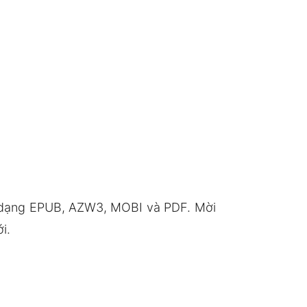
h dạng EPUB, AZW3, MOBI và PDF. Mời
i.