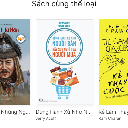
Sách cùng thể loại
Chân Dung Những Người Làm Thay Đổi Thế Giới – Thành Cát Tư Hãn Là Ai?
Đừng Hành Xử Như Người Bán, Hãy Suy Nghĩ Tựa Người Mua
Jerry Acuff
Ram Charan