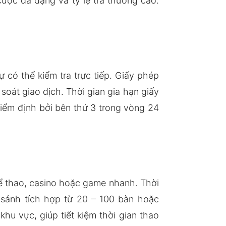
ược đa dạng và tỷ lệ trả thưởng cao.
có thể kiểm tra trực tiếp. Giấy phép
soát giao dịch. Thời gian gia hạn giấy
iểm định bởi bên thứ 3 trong vòng 24
ể thao, casino hoặc game nhanh. Thời
i sảnh tích hợp từ 20 – 100 bàn hoặc
hu vực, giúp tiết kiệm thời gian thao