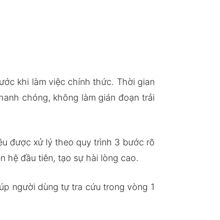
ớc khi làm việc chính thức. Thời gian
nhanh chóng, không làm gián đoạn trải
ều được xử lý theo quy trình 3 bước rõ
n hệ đầu tiên, tạo sự hài lòng cao.
úp người dùng tự tra cứu trong vòng 1