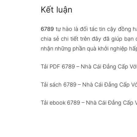
Kết luận
6789
tự hào là đối tác tin cậy đồng 
chia sẻ chi tiết trên đây đã giúp bạn
nhận những phần quà khởi nghiệp hấp
Tải PDF 6789 – Nhà Cái Đẳng Cấp Vớ
Tải sách 6789 – Nhà Cái Đẳng Cấp V
Tải ebook 6789 – Nhà Cái Đẳng Cấp 