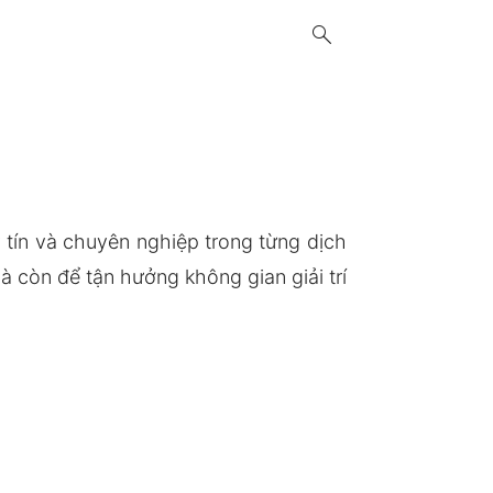
search
y tín và chuyên nghiệp trong từng dịch
 còn để tận hưởng không gian giải trí