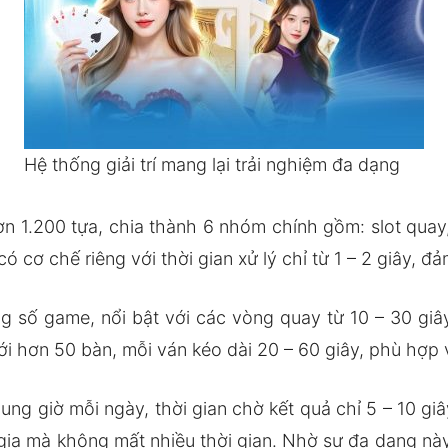
Hệ thống giải trí mang lại trải nghiệm đa dạng
 1.200 tựa, chia thành 6 nhóm chính gồm: slot quay, 
cơ chế riêng với thời gian xử lý chỉ từ 1 – 2 giây, đả
g số game, nổi bật với các vòng quay từ 10 – 30 giây
với hơn 50 bàn, mỗi ván kéo dài 20 – 60 giây, phù hợp 
ung giờ mỗi ngày, thời gian chờ kết quả chỉ 5 – 10 g
m gia mà không mất nhiều thời gian. Nhờ sự đa dạng n