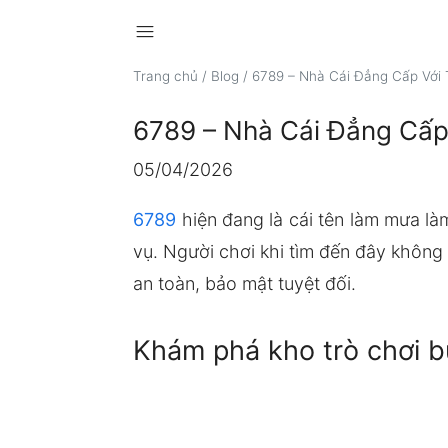
menu
Trang chủ
/
Blog
/
6789 – Nhà Cái Đẳng Cấp Với
6789 – Nhà Cái Đẳng Cấp
05/04/2026
6789
hiện đang là cái tên làm mưa làm
vụ. Người chơi khi tìm đến đây không
an toàn, bảo mật tuyệt đối.
Khám phá kho trò chơi b