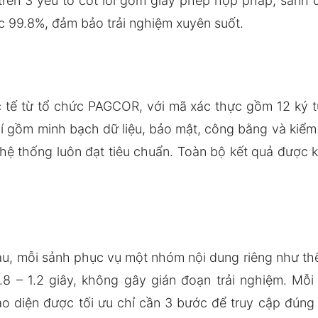
rên 3 yếu tố cốt lõi gồm giấy phép hợp pháp, sảnh c
c 99.8%, đảm bảo trải nghiệm xuyên suốt.
tế từ tổ chức PAGCOR, với mã xác thực gồm 12 ký tự 
hí gồm minh bạch dữ liệu, bảo mật, công bằng và kiểm 
hệ thống luôn đạt tiêu chuẩn. Toàn bộ kết quả được k
au, mỗi sảnh phục vụ một nhóm nội dung riêng như th
.8 – 1.2 giây, không gây gián đoạn trải nghiệm. Mỗ
ao diện được tối ưu chỉ cần 3 bước để truy cập đúng k