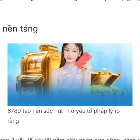
ừ nền tảng
6789 tạo nên sức hút nhờ yếu tố pháp lý rõ
ràng