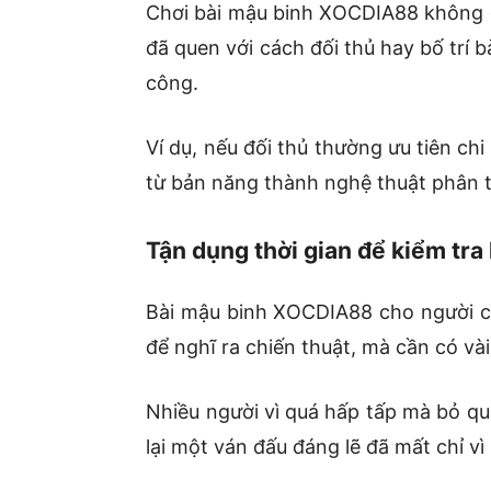
Chơi bài mậu binh XOCDIA88 không đ
đã quen với cách đối thủ hay bố trí 
công.
Ví dụ, nếu đối thủ thường ưu tiên ch
từ bản năng thành nghệ thuật phân t
Tận dụng thời gian để kiểm tra l
Bài mậu binh XOCDIA88 cho người ch
để nghĩ ra chiến thuật, mà cần có và
Nhiều người vì quá hấp tấp mà bỏ qua 
lại một ván đấu đáng lẽ đã mất chỉ vì