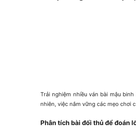
Trải nghiệm nhiều ván bài mậu binh
nhiên, việc nắm vững các mẹo chơi c
Phân tích bài đối thủ để đoán l