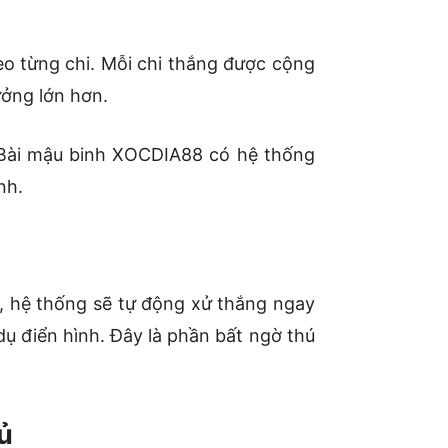
heo từng chi. Mỗi chi thắng được cộng
ưởng lớn hơn.
 Bài mậu binh XOCDIA88 có hệ thống
nh.
, hệ thống sẽ tự động xử thắng ngay
dụ điển hình. Đây là phần bất ngờ thú
ủ