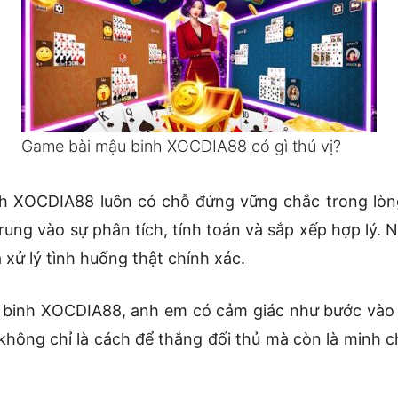
Game bài mậu binh XOCDIA88 có gì thú vị?
h XOCDIA88 luôn có chỗ đứng vững chắc trong lòng
rung vào sự phân tích, tính toán và sắp xếp hợp lý.
à xử lý tình huống thật chính xác.
ậu binh XOCDIA88, anh em có cảm giác như bước vào 
 không chỉ là cách để thắng đối thủ mà còn là minh 