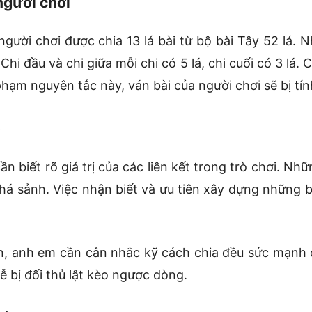
người chơi
ười chơi được chia 13 lá bài từ bộ bài Tây 52 lá. Nh
 Chi đầu và chi giữa mỗi chi có 5 lá, chi cuối có 3 lá.
hạm nguyên tắc này, ván bài của người chơi sẽ bị tính
õ
ần biết rõ giá trị của các liên kết trong trò chơi. N
phá sảnh. Việc nhận biết và ưu tiên xây dựng những 
n, anh em cần cân nhắc kỹ cách chia đều sức mạnh c
ễ bị đối thủ lật kèo ngược dòng.