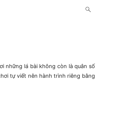
search
nơi những lá bài không còn là quân số
chơi tự viết nên hành trình riêng bằng