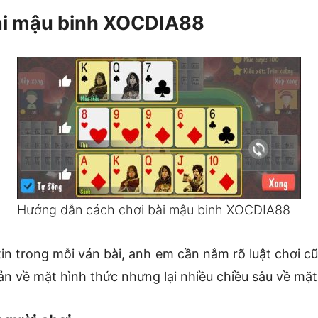
ài mậu binh XOCDIA88
Hướng dẫn cách chơi bài mậu binh XOCDIA88
in trong mỗi ván bài, anh em cần nắm rõ luật chơi c
iản về mặt hình thức nhưng lại nhiều chiều sâu về mặt