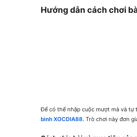
Hướng dẫn cách chơi b
Để có thể nhập cuộc mượt mà và tự t
binh XOCDIA88
. Trò chơi này đơn g