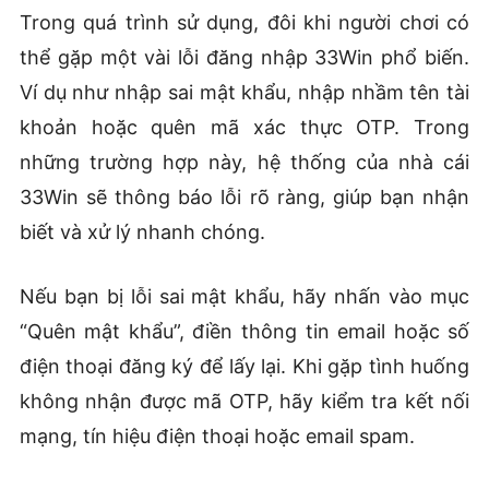
Trong quá trình sử dụng, đôi khi người chơi có
thể gặp một vài lỗi đăng nhập 33Win phổ biến.
Ví dụ như nhập sai mật khẩu, nhập nhầm tên tài
khoản hoặc quên mã xác thực OTP. Trong
những trường hợp này, hệ thống của nhà cái
33Win sẽ thông báo lỗi rõ ràng, giúp bạn nhận
biết và xử lý nhanh chóng.
Nếu bạn bị lỗi sai mật khẩu, hãy nhấn vào mục
“Quên mật khẩu”, điền thông tin email hoặc số
điện thoại đăng ký để lấy lại. Khi gặp tình huống
không nhận được mã OTP, hãy kiểm tra kết nối
mạng, tín hiệu điện thoại hoặc email spam.