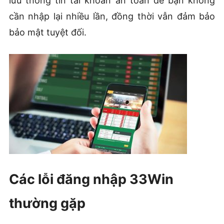
lưu thông tin tài khoản an toàn để bạn không
cần nhập lại nhiều lần, đồng thời vẫn đảm bảo
bảo mật tuyệt đối.
Các lỗi đăng nhập 33Win
thường gặp