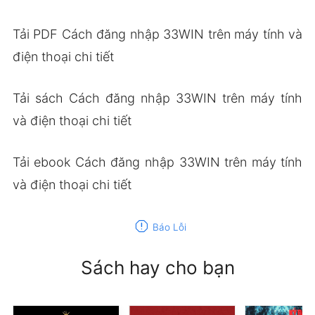
Tải PDF Cách đăng nhập 33WIN trên máy tính và
điện thoại chi tiết
Tải sách Cách đăng nhập 33WIN trên máy tính
và điện thoại chi tiết
Tải ebook Cách đăng nhập 33WIN trên máy tính
và điện thoại chi tiết
report
Báo Lỗi
Sách hay cho bạn