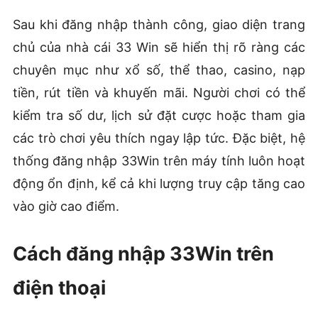
Sau khi đăng nhập thành công, giao diện trang
chủ của nhà cái 33 Win sẽ hiển thị rõ ràng các
chuyên mục như xổ số, thể thao, casino, nạp
tiền, rút tiền và khuyến mãi. Người chơi có thể
kiểm tra số dư, lịch sử đặt cược hoặc tham gia
các trò chơi yêu thích ngay lập tức. Đặc biệt, hệ
thống đăng nhập 33Win trên máy tính luôn hoạt
động ổn định, kể cả khi lượng truy cập tăng cao
vào giờ cao điểm.
Cách đăng nhập 33Win trên
điện thoại