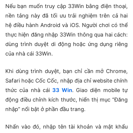
Nếu bạn muốn truy cập 33Win bằng điện thoại,
nền tảng này đã tối ưu trải nghiệm trên cả hai
hệ điều hành Android và iOS. Người chơi có thể
thực hiện đăng nhập 33Win thông qua hai cách:
dùng trình duyệt di động hoặc ứng dụng riêng
của nhà cái 33Win.
Khi dùng trình duyệt, bạn chỉ cần mở Chrome,
Safari hoặc Cốc Cốc, nhập địa chỉ website chính
thức của nhà cái
33 Win
. Giao diện mobile tự
động điều chỉnh kích thước, hiển thị mục “Đăng
nhập” nổi bật ở phần đầu trang.
Nhấn vào đó, nhập tên tài khoản và mật khẩu