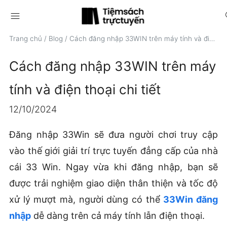
menu
s
Trang chủ
/
Blog
/
Cách đăng nhập 33WIN trên máy tính và điện thoại chi tiết
Cách đăng nhập 33WIN trên máy
tính và điện thoại chi tiết
12/10/2024
Đăng nhập 33Win sẽ đưa người chơi truy cập
vào thế giới giải trí trực tuyến đẳng cấp của nhà
cái 33 Win. Ngay vừa khi đăng nhập, bạn sẽ
được trải nghiệm giao diện thân thiện và tốc độ
xử lý mượt mà, người dùng có thể
33Win đăng
nhập
dễ dàng trên cả máy tính lẫn điện thoại.