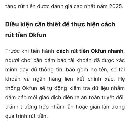
tảng rút tiền được đánh giá cao nhất năm 2025.
Điều kiện cần thiết để thực hiện cách
rút tiền Okfun
Trước khi tiến hành
cách rút tiền Okfun nhanh
,
người chơi cần đảm bảo tài khoản đã được xác
minh đầy đủ thông tin, bao gồm họ tên, số tài
khoản và ngân hàng liên kết chính xác. Hệ
thống Okfun sẽ tự động kiểm tra dữ liệu nhằm
đảm bảo mỗi giao dịch diễn ra an toàn tuyệt đối,
tránh trường hợp nhầm lẫn hoặc gian lận trong
quá trình rút tiền.