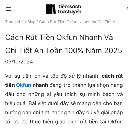
menu
s
Trang chủ
/
Blog
/
Cách Rút Tiền Okfun Nhanh Và Chi Tiết An Toàn 100% Năm 2025
Cách Rút Tiền Okfun Nhanh Và
Chi Tiết An Toàn 100% Năm 2025
09/10/2024
Với sự tiện ích và tốc độ xử lý nhanh,
cách rút
tiền
Okfun
nhanh
đang trở thành lựa chọn hàng
đầu cho những ai yêu thích sự minh bạch và
hiệu quả. Bài viết dưới đây sẽ mang đến cho bạn
hướng dẫn chi tiết, thông tin đầy đủ và giải pháp
tối ưu để thực hiện giao dịch rút tiền tại Okfun