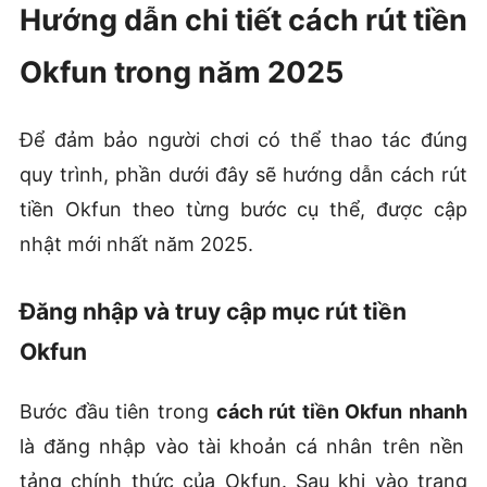
Hướng dẫn chi tiết cách rút tiền
Okfun trong năm 2025
Để đảm bảo người chơi có thể thao tác đúng
quy trình, phần dưới đây sẽ hướng dẫn cách rút
tiền Okfun theo từng bước cụ thể, được cập
nhật mới nhất năm 2025.
Đăng nhập và truy cập mục rút tiền
Okfun
Bước đầu tiên trong
cách rút tiền Okfun nhanh
là đăng nhập vào tài khoản cá nhân trên nền
tảng chính thức của Okfun. Sau khi vào trang